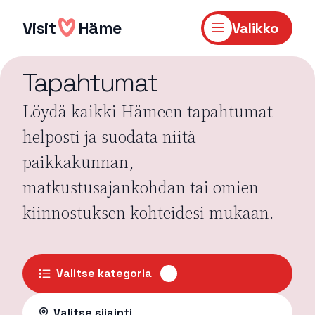
Hyppää
sisältöön
Visit
Häme
Valikko
Tapahtumat
Löydä kaikki Hämeen tapahtumat
helposti ja suodata niitä
paikkakunnan,
matkustusajankohdan tai omien
kiinnostuksen kohteidesi mukaan.
Valitse kategoria
Valitse sijainti