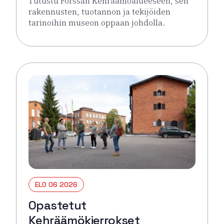
Tutustu Forssan Kehräämöalueeseen, sen
rakennusten, tuotannon ja tekijöiden
tarinoihin museon oppaan johdolla.
Lue lisää tapahtumasta Opastetut Kehräämökierro
ELO 06 2026
Opastetut
Kehräämökierrokset