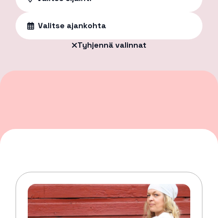
Valitse ajankohta
Tyhjennä valinnat