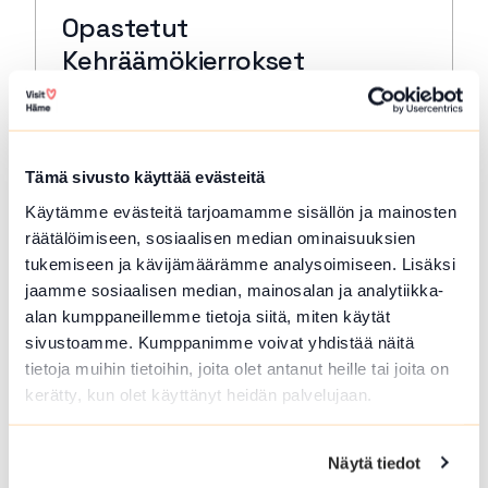
Opastetut
Kehräämökierrokset
Forssa
Tutustu Forssan Kehräämöalueeseen, sen
rakennusten, tuotannon ja tekijöiden
Tämä sivusto käyttää evästeitä
tarinoihin museon oppaan johdolla.
Käytämme evästeitä tarjoamamme sisällön ja mainosten
Lue lisää tapahtumasta Opastetut Kehräämökierro
räätälöimiseen, sosiaalisen median ominaisuuksien
tukemiseen ja kävijämäärämme analysoimiseen. Lisäksi
jaamme sosiaalisen median, mainosalan ja analytiikka-
alan kumppaneillemme tietoja siitä, miten käytät
sivustoamme. Kumppanimme voivat yhdistää näitä
tietoja muihin tietoihin, joita olet antanut heille tai joita on
kerätty, kun olet käyttänyt heidän palvelujaan.
Näytä tiedot