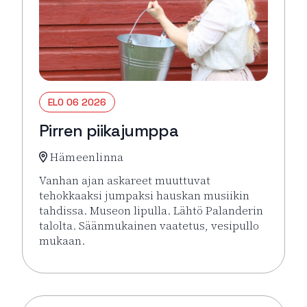
ELO 06 2026
Pirren piikajumppa
Hämeenlinna
Vanhan ajan askareet muuttuvat
tehokkaaksi jumpaksi hauskan musiikin
tahdissa. Museon lipulla. Lähtö Palanderin
talolta. Säänmukainen vaatetus, vesipullo
mukaan.
Lue lisää tapahtumasta Pirren piikajumppa