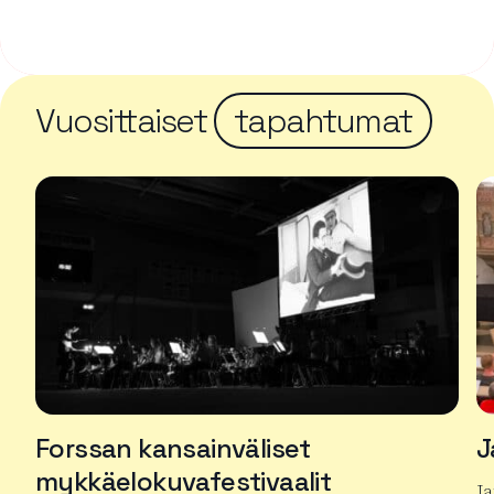
Vuosittaiset
tapahtumat
Forssan kansainväliset
J
mykkäelokuvafestivaalit
J