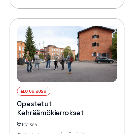
Lue lisää tapahtumasta Pysäkin torikahvit
ELO 06 2026
Opastetut
Kehräämökierrokset
Forssa