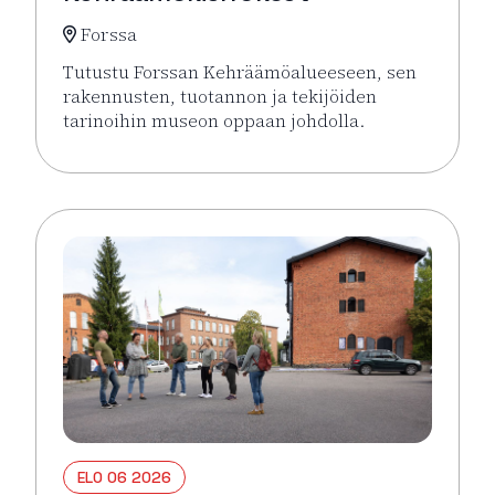
Forssa
Tutustu Forssan Kehräämöalueeseen, sen
rakennusten, tuotannon ja tekijöiden
tarinoihin museon oppaan johdolla.
Lue lisää tapahtumasta Opastetut Kehräämökierro
ELO 06 2026