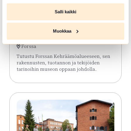
Salli kaikki
ELO 06 2026
Opastetut
Muokkaa
Kehräämökierrokset
Forssa
Tutustu Forssan Kehräämöalueeseen, sen
rakennusten, tuotannon ja tekijöiden
tarinoihin museon oppaan johdolla.
Lue lisää tapahtumasta Opastetut Kehräämökierro