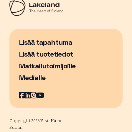
Lisää tapahtuma
Sivu avautuu uudessa ikkunassa
Lisää tuotetiedot
Matkailutoimijoille
Medialle
Facebook
Sivu avautuu uudessa ikkunassa
LinkedIn
Sivu avautuu uudessa ikkunassa
Instagram
Sivu avautuu uudessa ikkunass
YouTube
Sivu avautuu uudessa ikkuna
Copyright 2026 Visit Häme
Suomi