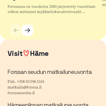
mu
Forssassa on vuodesta 2000 järjestetty vuosittain
viikon mittaiset mykkäelokuvafestivaalit….
Lu
Lue lisää tuotteesta Forssan kansainväliset mykkäelok
Visit
Häme
Forssan seudun matkailuneuvonta
Puh. +358 50 596 5161
matkailu@forssa.fi
forssanseutu.fi
Hämeenlinnan matkailuneuvonta