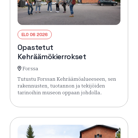
ELO 06 2026
Opastetut
Kehräämökierrokset
Forssa
Tutustu Forssan Kehräämöalueeseen, sen
rakennusten, tuotannon ja tekijöiden
tarinoihin museon oppaan johdolla.
Lue lisää tapahtumasta Opastetut Kehräämökierro