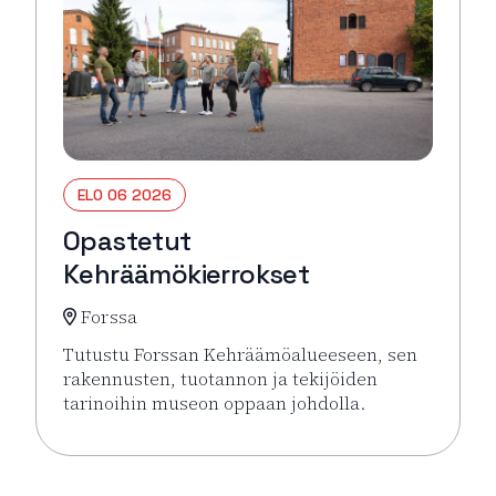
ELO 06 2026
Opastetut
Kehräämökierrokset
Forssa
Tutustu Forssan Kehräämöalueeseen, sen
rakennusten, tuotannon ja tekijöiden
tarinoihin museon oppaan johdolla.
Lue lisää tapahtumasta Opastetut Kehräämökierro