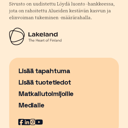
Sivusto on uudistettu Löydä luonto -hankkeessa,
jota on rahoitettu Alueiden kestävän kasvun ja
elinvoiman tukeminen -määrärahalla.
Lisää tapahtuma
Sivu avautuu uudessa ikkunassa
Lisää tuotetiedot
Matkailutoimijoille
Medialle
Facebook
Sivu avautuu uudessa ikkunassa
LinkedIn
Sivu avautuu uudessa ikkunassa
Instagram
Sivu avautuu uudessa ikkunass
YouTube
Sivu avautuu uudessa ikkuna