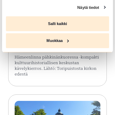
Näytä tiedot
ELO 08 2026
Salli kaikki
Hämeenlinna
pähkinänkuoressa
Muokkaa
Hämeenlinna
Hämeenlinna pähkinänkuoressa -kompakti
kulttuurihistoriallisen keskustan
kävelykierros. Lähtö: Toripuistosta kirkon
edestä
Lue lisää tapahtumasta Hämeenlinna pähkinänkuor