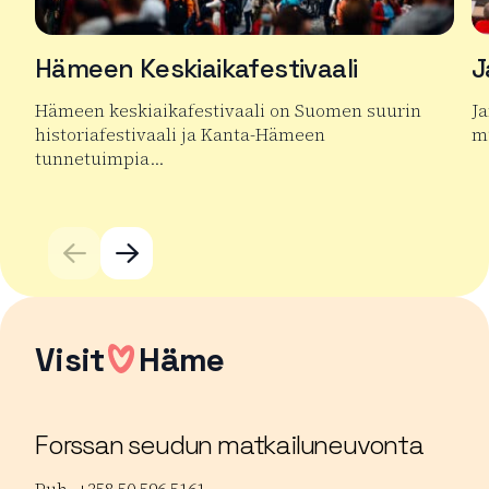
Hämeen Keskiaikafestivaali
J
Hämeen keskiaikafestivaali on Suomen suurin
J
historiafestivaali ja Kanta-Hämeen
mu
tunnetuimpia…
Lu
Lue lisää tuotteesta Hämeen Keskiaikafestivaali
Visit
Häme
Forssan seudun matkailuneuvonta