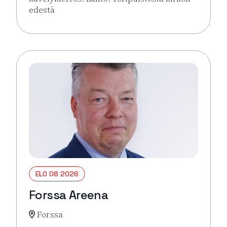
edestä
Lue lisää tapahtumasta Hämeenlinna pähkinänkuor
ELO 08 2026
Forssa Areena
Forssa