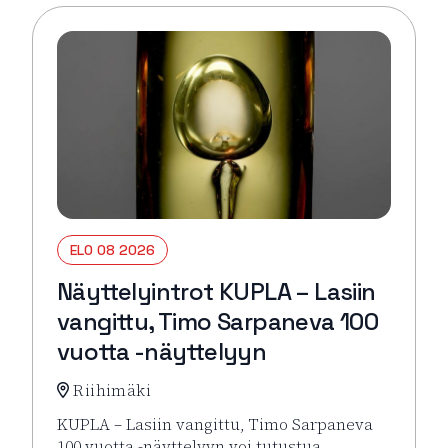
ELO 08 2026
Näyttelyintrot KUPLA – Lasiin
vangittu, Timo Sarpaneva 100
vuotta -näyttelyyn
Riihimäki
KUPLA – Lasiin vangittu, Timo Sarpaneva
100 vuotta -näyttelyyn voi tutustua