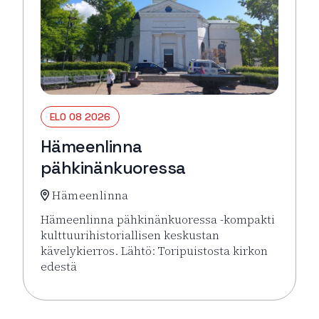
ELO 08 2026
Hämeenlinna
pähkinänkuoressa
Hämeenlinna
Hämeenlinna pähkinänkuoressa -kompakti
kulttuurihistoriallisen keskustan
kävelykierros. Lähtö: Toripuistosta kirkon
edestä
Lue lisää tapahtumasta Hämeenlinna pähkinänkuor