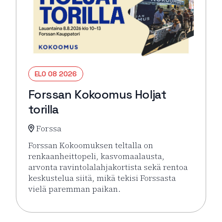
ELO 08 2026
Forssan Kokoomus Holjat
torilla
Forssa
Forssan Kokoomuksen teltalla on
renkaanheittopeli, kasvomaalausta,
arvonta ravintolalahjakortista sekä rentoa
keskustelua siitä, mikä tekisi Forssasta
vielä paremman paikan.
Lue lisää tapahtumasta Forssan Kokoomus Holjat tor