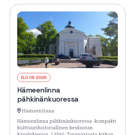
ELO 08 2026
Hämeenlinna
pähkinänkuoressa
Hämeenlinna
Hämeenlinna pähkinänkuoressa -kompakti
kulttuurihistoriallisen keskustan
kävelykierros. Lähtö: Toripuistosta kirkon