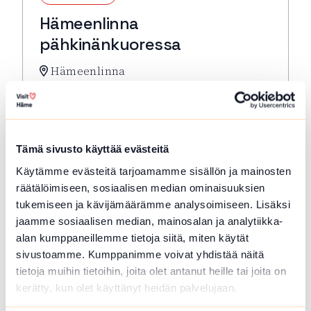
Hämeenlinna
pähkinänkuoressa
Hämeenlinna
Hämeenlinna pähkinänkuoressa -kompakti
kulttuurihistoriallisen keskustan
kävelykierros. Lähtö: Toripuistosta kirkon
edestä
Tämä sivusto käyttää evästeitä
Lue lisää tapahtumasta Hämeenlinna pähkinänkuor
Käytämme evästeitä tarjoamamme sisällön ja mainosten
räätälöimiseen, sosiaalisen median ominaisuuksien
tukemiseen ja kävijämäärämme analysoimiseen. Lisäksi
jaamme sosiaalisen median, mainosalan ja analytiikka-
alan kumppaneillemme tietoja siitä, miten käytät
sivustoamme. Kumppanimme voivat yhdistää näitä
tietoja muihin tietoihin, joita olet antanut heille tai joita on
kerätty, kun olet käyttänyt heidän palvelujaan.