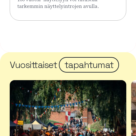
tarkemmin näyttelyintrojen avulla.
Lue lisää tapahtumasta Näyttelyintrot KUPLA – Lasi
Vuosittaiset
tapahtumat