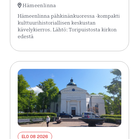
Hämeenlinna
Hämeenlinna pähkinänkuoressa -kompakti
kulttuurihistoriallisen keskustan
kävelykierros. Lähtö: Toripuistosta kirkon
edestä
Lue lisää tapahtumasta Hämeenlinna pähkinänkuor
ELO 08 2026