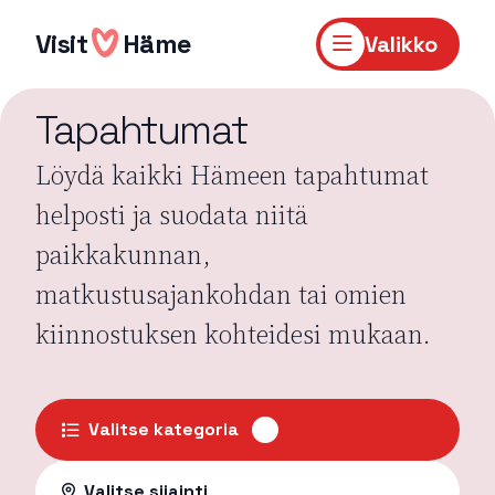
Hyppää
sisältöön
Visit
Häme
Valikko
Tapahtumat
Löydä kaikki Hämeen tapahtumat
helposti ja suodata niitä
paikkakunnan,
matkustusajankohdan tai omien
kiinnostuksen kohteidesi mukaan.
Valitse kategoria
Valitse sijainti