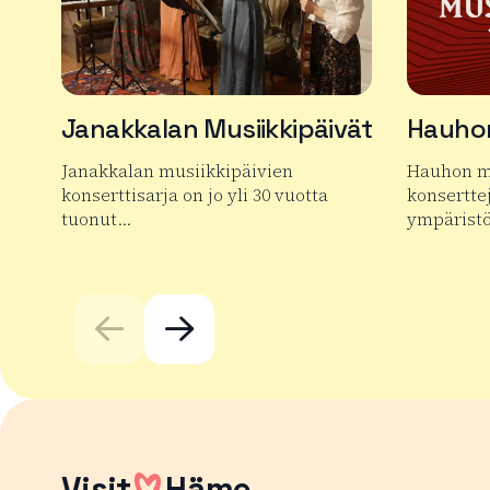
Janakkalan Musiikkipäivät
Hauhon
Janakkalan musiikkipäivien
Hauhon mu
konserttisarja on jo yli 30 vuotta
konsertte
tuonut…
ympäristö
Lue lisää tuotteesta Janakkalan Musiikkipäivät
Lue lisää 
Visit
Häme