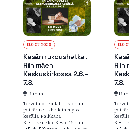
ELO 07 2026
ELO 
Kesän rukoushetket
Kesä
Riihimäen
Riih
Keskuskirkossa 2.6.–
Kesk
7.8.
7.8.
Riihimäki
Riih
Tervetuloa kaikille avoimiin
Tervet
päivärukoushetkiin myös
päivär
kesällä! Paikkana
kesäll
Keskuskirkko. Kesto 15 min.
Keskus
🙏🏻✝️ 🔖Kerran kuukaudessa
🙏🏻✝️