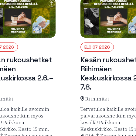
07 2026
ELO 07 2026
n rukoushetket
Kesän rukoushe
imäen
Riihimäen
uskirkossa 2.6.–
Keskuskirkossa 2
7.8.
imäki
Riihimäki
uloa kaikille avoimiin
Tervetuloa kaikille avoi
ukoushetkiin myös
päivärukoushetkiin my
ä! Paikkana
kesällä! Paikkana
kirkko. Kesto 15 min.
Keskuskirkko. Kesto 15 
 🔖Kerran kuukaudessa
🙏🏻✝️ 🔖Kerran kuukau