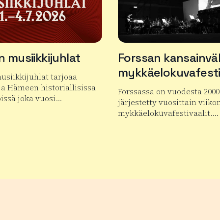
 musiikkijuhlat
Forssan kansainväl
mykkäelokuvafesti
siikkijuhlat tarjoaa
ja Hämeen historiallisissa
Forssassa on vuodesta 2000
issä joka vuosi…
järjestetty vuosittain viiko
mykkäelokuvafestivaalit….
tuotteesta Hauhon musiikkijuhlat
Lue lisää tuotteesta Forss