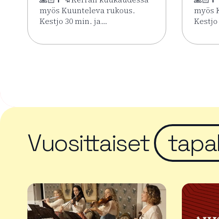
myös Kuunteleva rukous.
myös K
Kestjo 30 min. ja…
Kestjo
Lue lisää tapahtumasta Kesän rukoushetket Riih
Lue li
Vuosittaiset
tapa