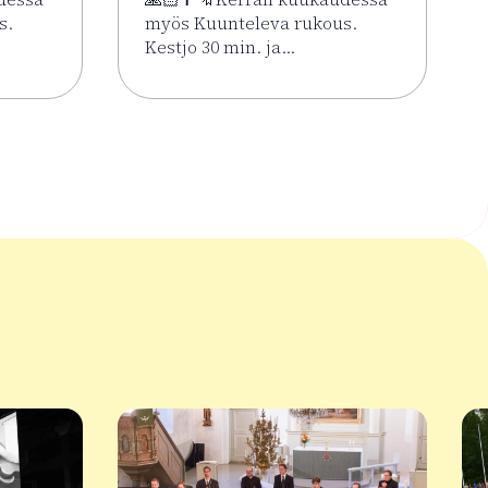
s.
myös Kuunteleva rukous.
Kestjo 30 min. ja…
ssa 2.6.–7.8.
Kesän rukoushetket Riihimäen Keskuskirkossa 2.6.–7.8.
Lue lisää tapahtumasta Kesän rukoushetke