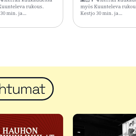
uunteleva rukous.
myös Kuunteleva rukou
 30 min. ja…
Kestjo 30 min. ja…
imäen Keskuskirkossa 2.6.–7.8.
sää tapahtumasta Kesän rukoushetket Riihimäen Keskuskirko
Lue lisää tapahtumasta 
htumat