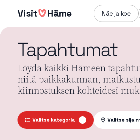
Hyppää
Visit
Häme
sisältöön
Näe ja koe
Tapahtumat
Löydä kaikki Hämeen tapahtum
niitä paikkakunnan, matkust
kiinnostuksen kohteidesi muk
Valitse kategoria
Valitse sijain