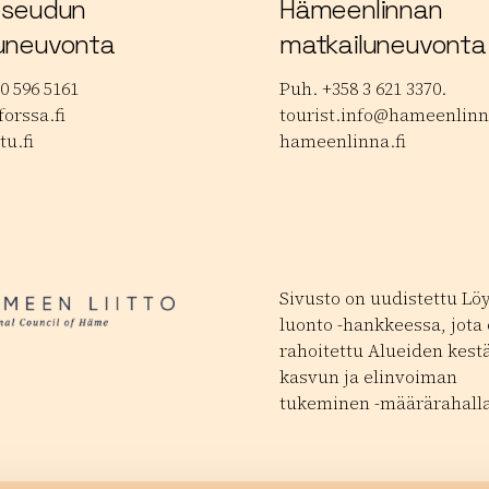
 seudun
Hämeenlinnan
uneuvonta
matkailuneuvonta
0 596 5161
Puh. +358 3 621 3370.
orssa.fi
tourist.info@hameenlinna
tu.fi
hameenlinna.fi
Sivusto on uudistettu Lö
luonto -hankkeessa, jota
rahoitettu Alueiden kest
kasvun ja elinvoiman
tukeminen -määrärahalla