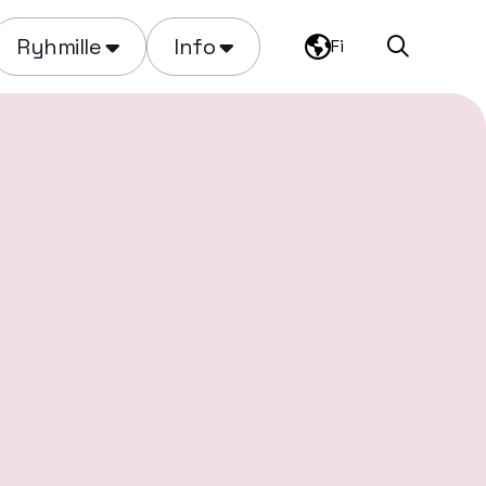
Ryhmille
Info
Fi
Haku