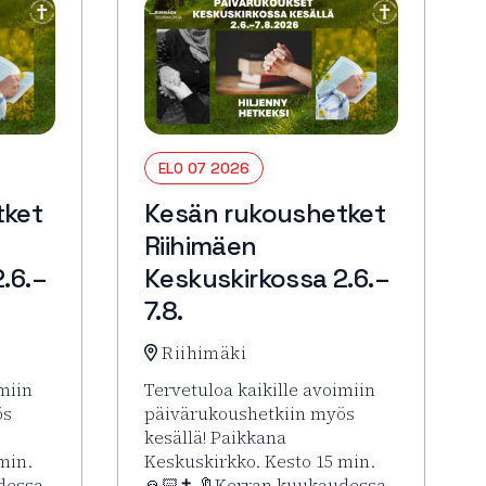
ELO 07 2026
tket
Kesän rukoushetket
Riihimäen
.6.–
Keskuskirkossa 2.6.–
7.8.
Riihimäki
miin
Tervetuloa kaikille avoimiin
ös
päivärukoushetkiin myös
kesällä! Paikkana
min.
Keskuskirkko. Kesto 15 min.
dessa
🙏🏻✝️ 🔖Kerran kuukaudessa