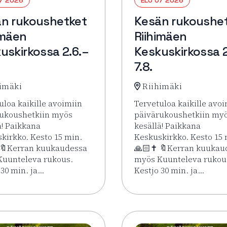
n rukoushetket
Kesän rukoushe
imäen
Riihimäen
uskirkossa 2.6.–
Keskuskirkossa 2
7.8.
imäki
Riihimäki
uloa kaikille avoimiin
Tervetuloa kaikille avoi
ukoushetkiin myös
päivärukoushetkiin my
ä! Paikkana
kesällä! Paikkana
kirkko. Kesto 15 min.
Keskuskirkko. Kesto 15 
 🔖Kerran kuukaudessa
🙏🏻✝️ 🔖Kerran kuukau
uunteleva rukous.
myös Kuunteleva rukou
 30 min. ja…
Kestjo 30 min. ja…
imäen Keskuskirkossa 2.6.–7.8.
sää tapahtumasta Kesän rukoushetket Riihimäen Keskuskirko
Lue lisää tapahtumasta 