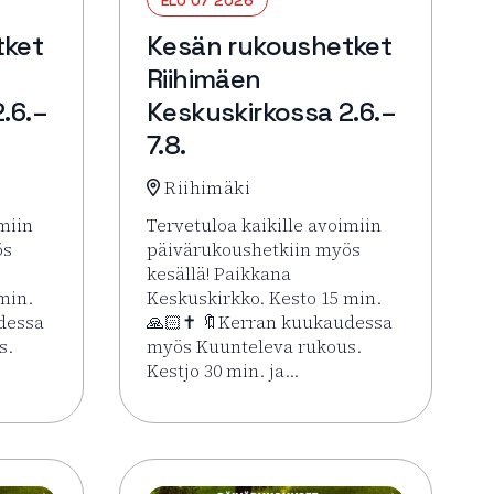
tket
Kesän rukoushetket
Riihimäen
.6.–
Keskuskirkossa 2.6.–
7.8.
Riihimäki
miin
Tervetuloa kaikille avoimiin
ös
päivärukoushetkiin myös
kesällä! Paikkana
min.
Keskuskirkko. Kesto 15 min.
dessa
🙏🏻✝️ 🔖Kerran kuukaudessa
s.
myös Kuunteleva rukous.
Kestjo 30 min. ja…
ssa 2.6.–7.8.
Kesän rukoushetket Riihimäen Keskuskirkossa 2.6.–7.8.
Lue lisää tapahtumasta Kesän rukoushetke