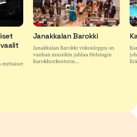
iset
Janakkalan Barokki
Ka
vaalit
Janakkalan Barokki viikonloppu on
Ka
vanhan musiikin juhlaa Helsingin
jo
Barokkiorkesterin…
Er
n mittaiset
Lue lisää tuotteesta Janakkalan Barokki
Lue
an kansainväliset mykkäelokuvafestivaalit