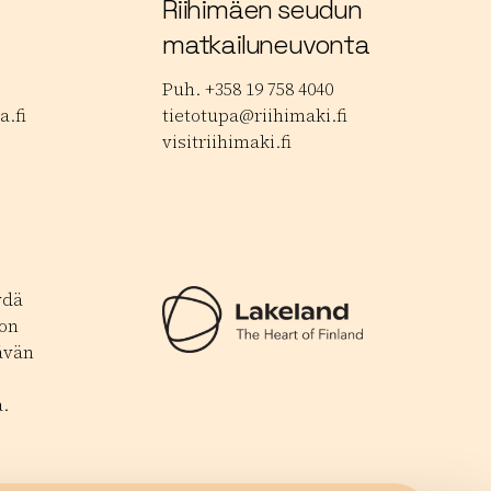
Riihimäen seudun
matkailuneuvonta
Puh. +358 19 758 4040
.fi
tietotupa@riihimaki.fi
visitriihimaki.fi
ydä
 on
ävän
.