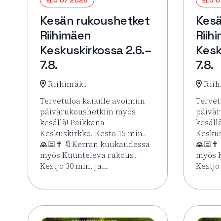
Kesän rukoushetket
Kesä
Riihimäen
Riih
Keskuskirkossa 2.6.–
Kesk
7.8.
7.8.
Riihimäki
Riih
Tervetuloa kaikille avoimiin
Tervet
päivärukoushetkiin myös
päivär
kesällä! Paikkana
kesäll
Keskuskirkko. Kesto 15 min.
Keskus
🙏🏻✝️ 🔖Kerran kuukaudessa
🙏🏻✝️
myös Kuunteleva rukous.
myös K
Kestjo 30 min. ja…
Kestjo
Lue lisää tapahtumasta Kesän rukoushetket Riih
Lue li