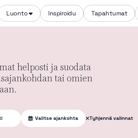
Luonto
Inspiroidu
Tapahtumat
at helposti ja suodata
usajankohdan tai omien
aan.
ti
Valitse ajankohta
Tyhjennä valinnat