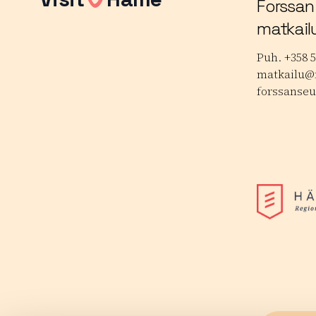
Forssan
matkail
Puh. +358 5
matkailu@f
forssanseu