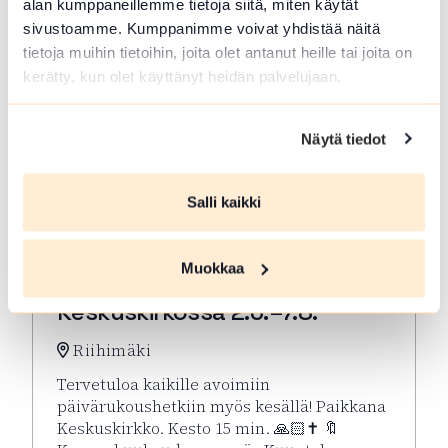
alan kumppaneillemme tietoja siitä, miten käytät
sivustoamme. Kumppanimme voivat yhdistää näitä
tietoja muihin tietoihin, joita olet antanut heille tai joita on
kerätty, kun olet käyttänyt heidän palvelujaan.
Näytä tiedot
Salli kaikki
ELO 07 2026
Muokkaa
Kesän rukoushetket Riihimäen
Keskuskirkossa 2.6.–7.8.
Riihimäki
Tervetuloa kaikille avoimiin
päivärukoushetkiin myös kesällä! Paikkana
Keskuskirkko. Kesto 15 min. 🙏🏻✝️ 🔖