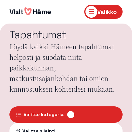
Hyppää
sisältöön
Visit
Häme
Valikko
Tapahtumat
Löydä kaikki Hämeen tapahtumat
helposti ja suodata niitä
paikkakunnan,
matkustusajankohdan tai omien
kiinnostuksen kohteidesi mukaan.
Valitse kategoria
Valitse sijainti