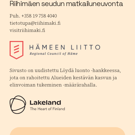
Riihimäen seudun matkailuneuvonta
Puh. +358 19 758 4040
tietotupa@riihimaki.fi
visitriihimaki.fi
Sivusto on uudistettu Löydä luonto -hankkeessa,
jota on rahoitettu Alueiden kestävän kasvun ja
elinvoiman tukeminen -määrärahalla.