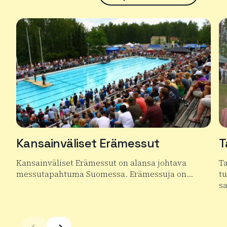
Kansainväliset Erämessut
T
Kansainväliset Erämessut on alansa johtava
T
messutapahtuma Suomessa. Erämessuja on…
t
s
Lue lisää tuotteesta Kansainväliset Erämessut
Lu