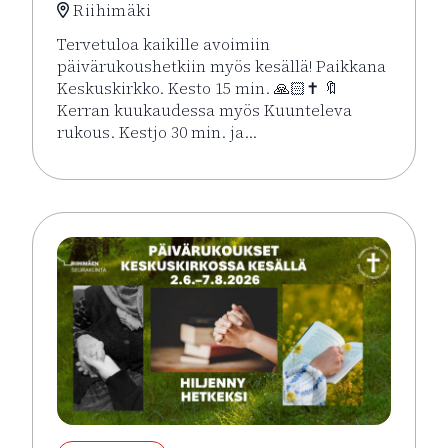
Riihimäki
Tervetuloa kaikille avoimiin
päivärukoushetkiin myös kesällä! Paikkana
Keskuskirkko. Kesto 15 min. 🙏🏻✝️ 🔖
Kerran kuukaudessa myös Kuunteleva
rukous. Kestjo 30 min. ja…
Lue lisää tapahtumasta Kesän rukoushetket Riihimä