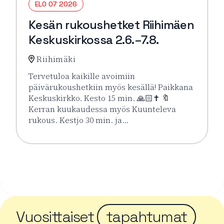
ELO 07 2026
Kesän rukoushetket Riihimäen
Keskuskirkossa 2.6.–7.8.
Riihimäki
Tervetuloa kaikille avoimiin
päivärukoushetkiin myös kesällä! Paikkana
Keskuskirkko. Kesto 15 min. 🙏🏻✝️ 🔖
Kerran kuukaudessa myös Kuunteleva
rukous. Kestjo 30 min. ja…
Lue lisää tapahtumasta Kesän rukoushetket Riihimä
Vuosittaiset
tapahtumat