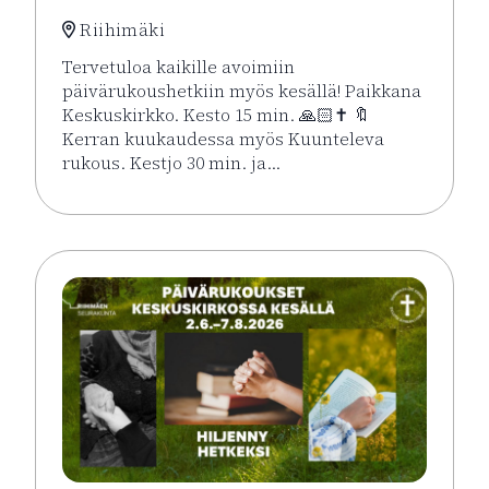
Riihimäki
Tervetuloa kaikille avoimiin
päivärukoushetkiin myös kesällä! Paikkana
Keskuskirkko. Kesto 15 min. 🙏🏻✝️ 🔖
Kerran kuukaudessa myös Kuunteleva
rukous. Kestjo 30 min. ja…
Lue lisää tapahtumasta Kesän rukoushetket Riihimä