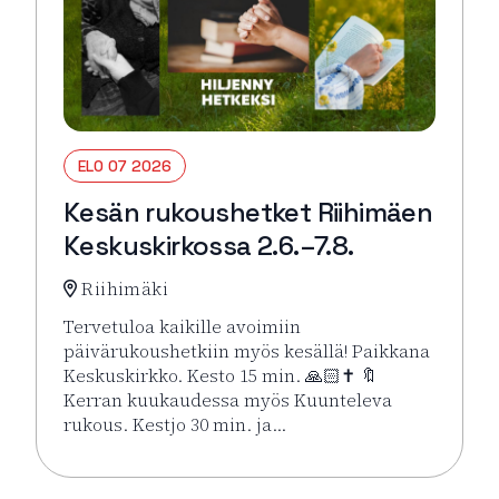
ELO 07 2026
Kesän rukoushetket Riihimäen
Keskuskirkossa 2.6.–7.8.
Riihimäki
Tervetuloa kaikille avoimiin
päivärukoushetkiin myös kesällä! Paikkana
Keskuskirkko. Kesto 15 min. 🙏🏻✝️ 🔖
Kerran kuukaudessa myös Kuunteleva
rukous. Kestjo 30 min. ja…
Lue lisää tapahtumasta Kesän rukoushetket Riihimä