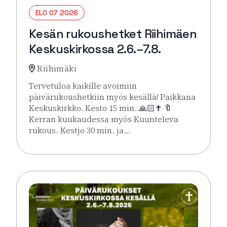
ELO 07 2026
Kesän rukoushetket Riihimäen
Keskuskirkossa 2.6.–7.8.
Riihimäki
Tervetuloa kaikille avoimiin
päivärukoushetkiin myös kesällä! Paikkana
Keskuskirkko. Kesto 15 min. 🙏🏻✝️ 🔖
Kerran kuukaudessa myös Kuunteleva
rukous. Kestjo 30 min. ja…
Lue lisää tapahtumasta Kesän rukoushetket Riihimä