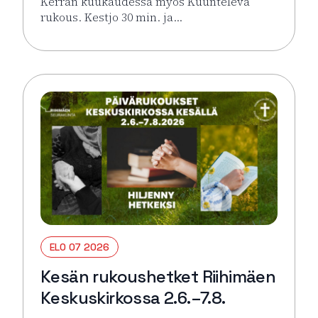
Kerran kuukaudessa myös Kuunteleva
rukous. Kestjo 30 min. ja…
Lue lisää tapahtumasta Kesän rukoushetket Riihimä
ELO 07 2026
Kesän rukoushetket Riihimäen
Keskuskirkossa 2.6.–7.8.