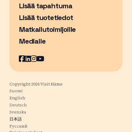
Lisää tapahtuma
Sivu avautuu uudessa ikkunassa
Lisää tuotetiedot
Matkailutoimijoille
Medialle
Facebook
Sivu avautuu uudessa ikkunassa
LinkedIn
Sivu avautuu uudessa ikkunassa
Instagram
Sivu avautuu uudessa ikkunass
YouTube
Sivu avautuu uudessa ikkuna
Copyright 2026 Visit Häme
Suomi
English
Deutsch
Svenska
日本語
Русский