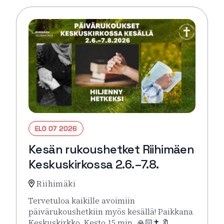
ELO 07 2026
Kesän rukoushetket Riihimäen
Keskuskirkossa 2.6.–7.8.
Riihimäki
Tervetuloa kaikille avoimiin
päivärukoushetkiin myös kesällä! Paikkana
Keskuskirkko. Kesto 15 min. 🙏🏻✝️ 🔖