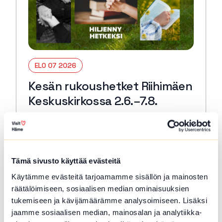
ELO 07 2026
Kesän rukoushetket Riihimäen
Keskuskirkossa 2.6.–7.8.
Riihimäki
Tervetuloa kaikille avoimiin
päivärukoushetkiin myös kesällä! Paikkana
Keskuskirkko. Kesto 15 min. 🙏🏻✝️ 🔖
Tämä sivusto käyttää evästeitä
Kerran kuukaudessa myös Kuunteleva
Käytämme evästeitä tarjoamamme sisällön ja mainosten
rukous. Kestjo 30 min. ja…
räätälöimiseen, sosiaalisen median ominaisuuksien
Lue lisää tapahtumasta Kesän rukoushetket Riihimä
tukemiseen ja kävijämäärämme analysoimiseen. Lisäksi
jaamme sosiaalisen median, mainosalan ja analytiikka-