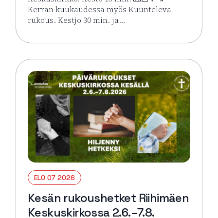
Kerran kuukaudessa myös Kuunteleva
rukous. Kestjo 30 min. ja…
Lue lisää tapahtumasta Kesän rukoushetket Riihimä
ELO 07 2026
Kesän rukoushetket Riihimäen
Keskuskirkossa 2.6.–7.8.