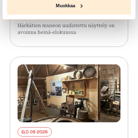
näyttely avoinna keaällä 2026
Muokkaa
Hämeenlinna
Härkätien museon uudistettu näyttely on
avoinna heinä-elokuussa
Lue lisää tapahtumasta Härkätien museon uudistett
ELO 09 2026