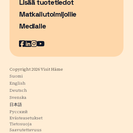
Lisää tuotetiedot
Matkailutoimijoille
Medialle
Facebook
Sivu avautuu uudessa ikkunassa
LinkedIn
Sivu avautuu uudessa ikkunassa
Instagram
Sivu avautuu uudessa ikkunass
YouTube
Sivu avautuu uudessa ikkuna
Copyright 2026 Visit Häme
Suomi
English
Deutsch
Svenska
日本語
Русский
Evästeasetukset
Tietosuoja
Saavutettavuus