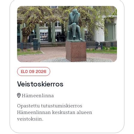
ELO 09 2026
Veistoskierros
Hämeenlinna
Opastettu tutustumiskierros
Hämeenlinnan keskustan alueen
veistoksiin.
Lue lisää tapahtumasta Veistoskierros