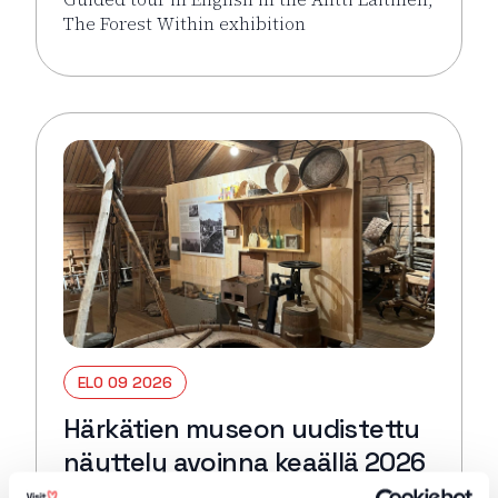
The Forest Within exhibition
Lue lisää tapahtumasta Guided tour in English: Antti 
ELO 09 2026
Härkätien museon uudistettu
näyttely avoinna keaällä 2026