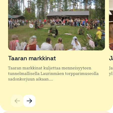
Taaran markkinat
J
Taaran markkinat kuljettaa menneisyyteen
Ja
tunnelmallisella Laurinmäen torpparimuseolla
yl
sadonkorjuun aikaan….
Lu
Lue lisää tuotteesta Taaran markkinat