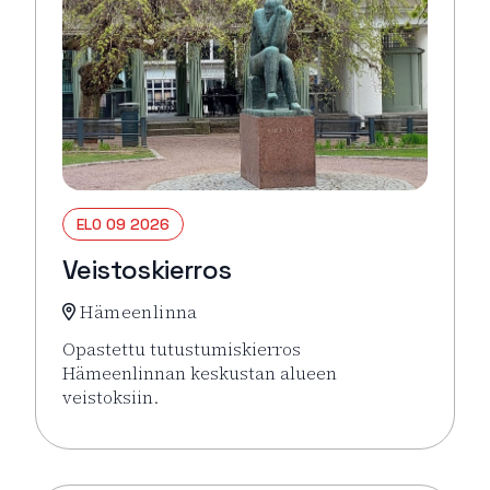
ELO 09 2026
Veistoskierros
Hämeenlinna
Opastettu tutustumiskierros
Hämeenlinnan keskustan alueen
veistoksiin.
Lue lisää tapahtumasta Veistoskierros