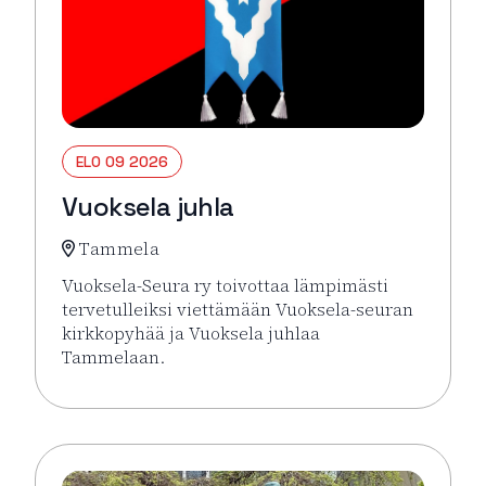
ELO 09 2026
Vuoksela juhla
Tammela
Vuoksela-Seura ry toivottaa lämpimästi
tervetulleiksi viettämään Vuoksela-seuran
kirkkopyhää ja Vuoksela juhlaa
Tammelaan.
Lue lisää tapahtumasta Vuoksela juhla