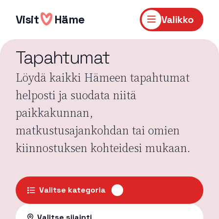
Hyppää
sisältöön
Visit
Häme
Valikko
Tapahtumat
Löydä kaikki Hämeen tapahtumat
helposti ja suodata niitä
paikkakunnan,
matkustusajankohdan tai omien
kiinnostuksen kohteidesi mukaan.
Valitse kategoria
Valitse sijainti