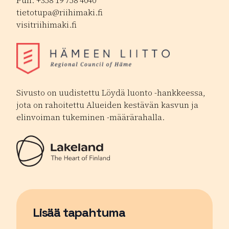
Puh. +358 19 758 4040
tietotupa@riihimaki.fi
visitriihimaki.fi
Sivusto on uudistettu Löydä luonto -hankkeessa,
jota on rahoitettu Alueiden kestävän kasvun ja
elinvoiman tukeminen -määrärahalla.
Lisää tapahtuma
Sivu avautuu uudessa ikkunassa