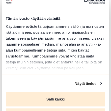
Hämeenlinna
Härkätien museon uudistettu näyttely on
avoinna heinä-elokuussa
Tämä sivusto käyttää evästeitä
Lue lisää tapahtumasta Härkätien museon uudistett
Käytämme evästeitä tarjoamamme sisällön ja mainosten
räätälöimiseen, sosiaalisen median ominaisuuksien
tukemiseen ja kävijämäärämme analysoimiseen. Lisäksi
jaamme sosiaalisen median, mainosalan ja analytiikka-
alan kumppaneillemme tietoja siitä, miten käytät
sivustoamme. Kumppanimme voivat yhdistää näitä
tietoja muihin tietoihin, joita olet antanut heille tai joita on
kerätty, kun olet käyttänyt heidän palvelujaan.
Näytä tiedot
ELO 09 2026
Salli kaikki
Härkätien museon uudistettu