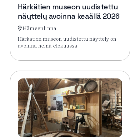
Härkätien museon uudistettu
näyttely avoinna keaällä 2026
Hämeenlinna
Härkätien museon uudistettu näyttely on
avoinna heinä-elokuussa
Lue lisää tapahtumasta Härkätien museon uudistett