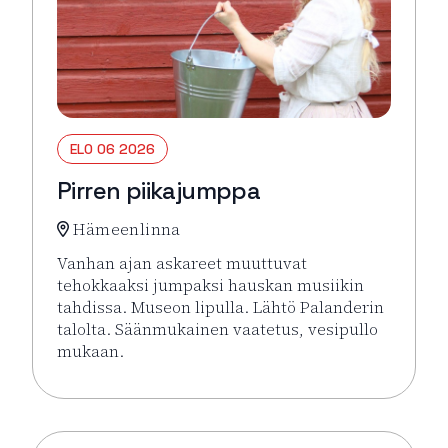
ELO 06 2026
Pirren piikajumppa
Hämeenlinna
Vanhan ajan askareet muuttuvat
tehokkaaksi jumpaksi hauskan musiikin
tahdissa. Museon lipulla. Lähtö Palanderin
talolta. Säänmukainen vaatetus, vesipullo
mukaan.
Lue lisää tapahtumasta Pirren piikajumppa