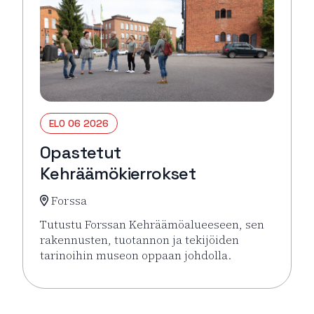
ELO 06 2026
Opastetut
Kehräämökierrokset
Forssa
Tutustu Forssan Kehräämöalueeseen, sen
rakennusten, tuotannon ja tekijöiden
tarinoihin museon oppaan johdolla.
Lue lisää tapahtumasta Opastetut Kehräämökierro