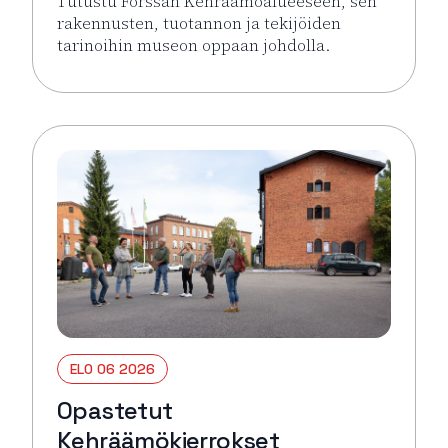
Tutustu Forssan Kehräämöalueeseen, sen
rakennusten, tuotannon ja tekijöiden
tarinoihin museon oppaan johdolla.
Lue lisää tapahtumasta Opastetut Kehräämökierro
ELO 06 2026
Opastetut
Kehräämökierrokset