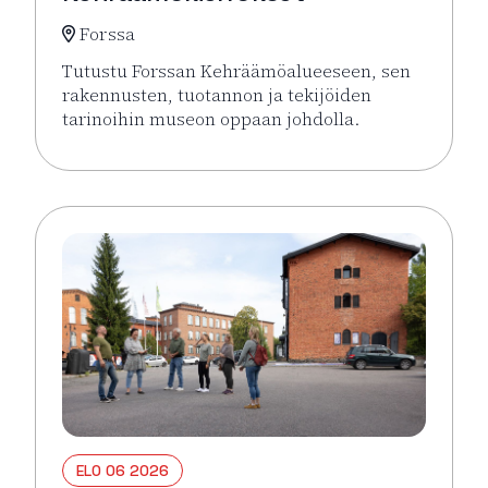
Forssa
Tutustu Forssan Kehräämöalueeseen, sen
rakennusten, tuotannon ja tekijöiden
tarinoihin museon oppaan johdolla.
Lue lisää tapahtumasta Opastetut Kehräämökierro
ELO 06 2026