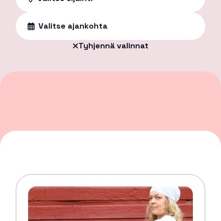
Valitse ajankohta
Tyhjennä valinnat