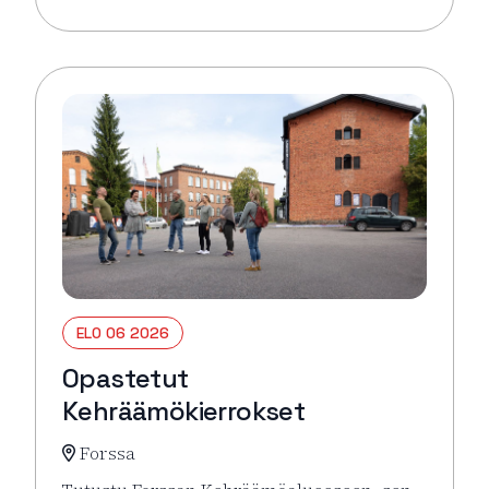
Lue lisää tapahtumasta Pysäkin torikahvit
ELO 06 2026
Opastetut
Kehräämökierrokset
Forssa