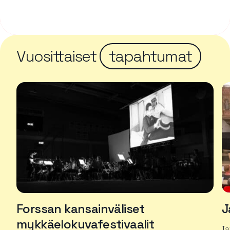
Vuosittaiset
tapahtumat
Forssan kansainväliset
J
mykkäelokuvafestivaalit
J