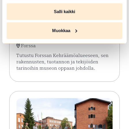
Salli kaikki
ELO 06 2026
Opastetut
Muokkaa
Kehräämökierrokset
Forssa
Tutustu Forssan Kehräämöalueeseen, sen
rakennusten, tuotannon ja tekijöiden
tarinoihin museon oppaan johdolla.
Lue lisää tapahtumasta Opastetut Kehräämökierro