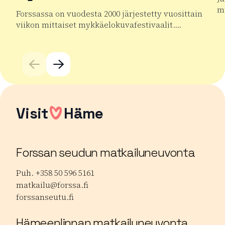
mu
Forssassa on vuodesta 2000 järjestetty vuosittain
viikon mittaiset mykkäelokuvafestivaalit….
Lu
Lue lisää tuotteesta Forssan kansainväliset mykkäelok
Visit
Häme
Forssan seudun matkailuneuvonta
Puh. +358 50 596 5161
matkailu@forssa.fi
forssanseutu.fi
Hämeenlinnan matkailuneuvonta