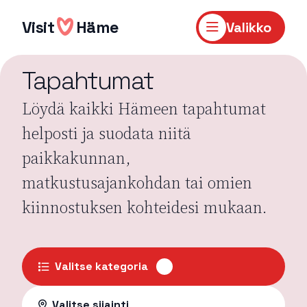
Hyppää
sisältöön
Visit
Häme
Valikko
Tapahtumat
Löydä kaikki Hämeen tapahtumat
helposti ja suodata niitä
paikkakunnan,
matkustusajankohdan tai omien
kiinnostuksen kohteidesi mukaan.
Valitse kategoria
Valitse sijainti