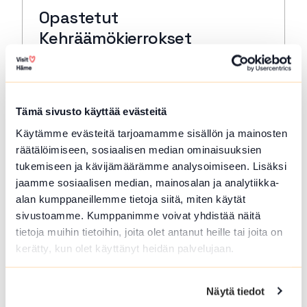
Opastetut
Kehräämökierrokset
Forssa
Tutustu Forssan Kehräämöalueeseen, sen
rakennusten, tuotannon ja tekijöiden
Tämä sivusto käyttää evästeitä
tarinoihin museon oppaan johdolla.
Käytämme evästeitä tarjoamamme sisällön ja mainosten
Lue lisää tapahtumasta Opastetut Kehräämökierro
räätälöimiseen, sosiaalisen median ominaisuuksien
tukemiseen ja kävijämäärämme analysoimiseen. Lisäksi
jaamme sosiaalisen median, mainosalan ja analytiikka-
alan kumppaneillemme tietoja siitä, miten käytät
sivustoamme. Kumppanimme voivat yhdistää näitä
tietoja muihin tietoihin, joita olet antanut heille tai joita on
kerätty, kun olet käyttänyt heidän palvelujaan.
Näytä tiedot