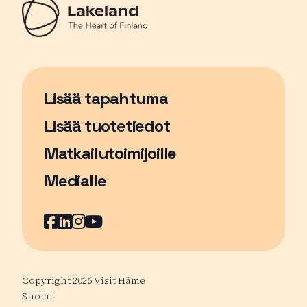
Lisää tapahtuma
Sivu avautuu uudessa ikkunassa
Lisää tuotetiedot
Matkailutoimijoille
Medialle
Facebook
Sivu avautuu uudessa ikkunassa
LinkedIn
Sivu avautuu uudessa ikkunassa
Instagram
Sivu avautuu uudessa ikkunass
YouTube
Sivu avautuu uudessa ikkuna
Copyright 2026 Visit Häme
Suomi