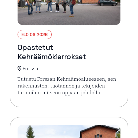
ELO 06 2026
Opastetut
Kehräämökierrokset
Forssa
Tutustu Forssan Kehräämöalueeseen, sen
rakennusten, tuotannon ja tekijöiden
tarinoihin museon oppaan johdolla.
Lue lisää tapahtumasta Opastetut Kehräämökierro