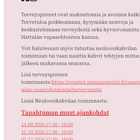
Terveyspisteet ovat maksuttomia ja avoimia kaikil
Tervetuloa poikkeamaan, kysymään neuvoja ja
keskustelemaan terveydestä sekä hyvinvoinnista
Hattulan vapaaehtoisten kanssa.
Voit halutessasi myös tutustua neuloosikahvilan
toimintaan tai vaan nauttia kahvit tehtyjen mitta
jälkeen mukavassa seurassa.
Lisä terveyspisteen
toiminnasta:
https://osastot.punainenristi.fi/osast
ulan-osasto/toiminta/terveyspiste
Lisää Neuloosikahvilan toiminnasta:
Tapahtuman muut ajankohdat
14.09.2026 17:30 - 19:00
12.10.2026 17:30 - 19:00
07.12.2026 17:30 - 19:00