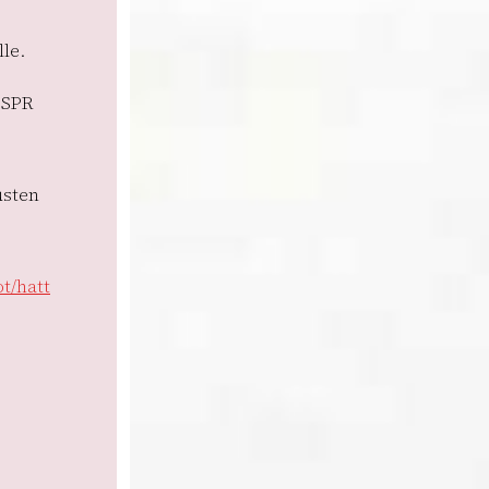
le.
 SPR
usten
ot/hatt