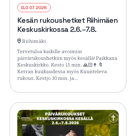
ELO 07 2026
Kesän rukoushetket Riihimäen
Keskuskirkossa 2.6.–7.8.
Riihimäki
Tervetuloa kaikille avoimiin
päivärukoushetkiin myös kesällä! Paikkana
Keskuskirkko. Kesto 15 min. 🙏🏻✝️ 🔖
Kerran kuukaudessa myös Kuunteleva
rukous. Kestjo 30 min. ja…
Lue lisää tapahtumasta Kesän rukoushetket Riihimä