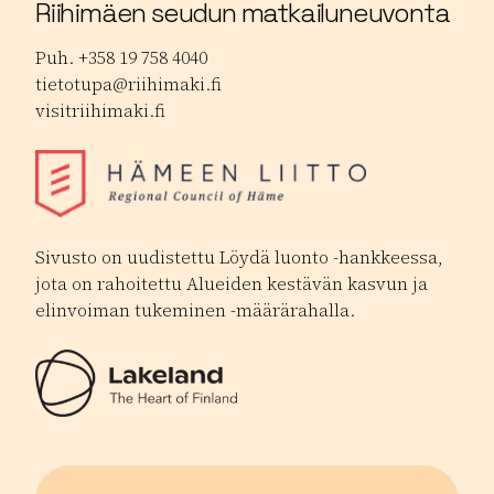
Riihimäen seudun matkailuneuvonta
Puh. +358 19 758 4040
tietotupa@riihimaki.fi
visitriihimaki.fi
Sivusto on uudistettu Löydä luonto -hankkeessa,
jota on rahoitettu Alueiden kestävän kasvun ja
elinvoiman tukeminen -määrärahalla.