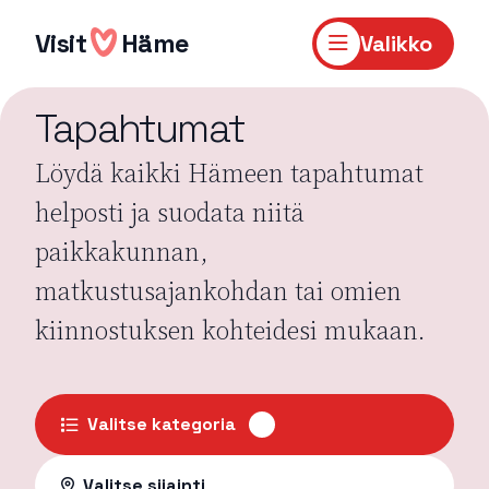
Hyppää
sisältöön
Visit
Häme
Valikko
Tapahtumat
Löydä kaikki Hämeen tapahtumat
helposti ja suodata niitä
paikkakunnan,
matkustusajankohdan tai omien
kiinnostuksen kohteidesi mukaan.
Valitse kategoria
Valitse sijainti