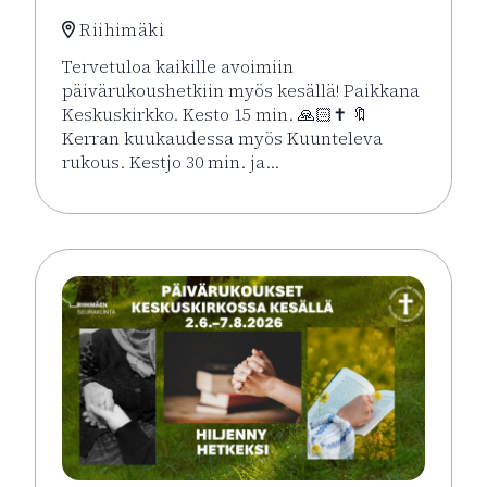
Riihimäki
Tervetuloa kaikille avoimiin
päivärukoushetkiin myös kesällä! Paikkana
Keskuskirkko. Kesto 15 min. 🙏🏻✝️ 🔖
Kerran kuukaudessa myös Kuunteleva
rukous. Kestjo 30 min. ja…
Lue lisää tapahtumasta Kesän rukoushetket Riihimä