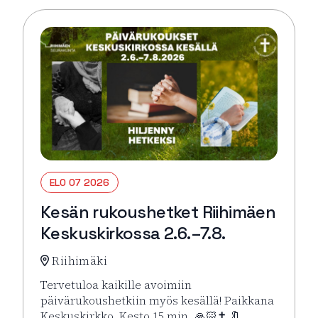
ELO 07 2026
Kesän rukoushetket Riihimäen
Keskuskirkossa 2.6.–7.8.
Riihimäki
Tervetuloa kaikille avoimiin
päivärukoushetkiin myös kesällä! Paikkana
Keskuskirkko. Kesto 15 min. 🙏🏻✝️ 🔖