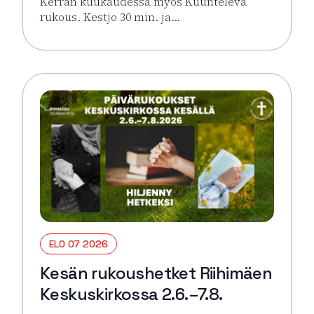
Kerran kuukaudessa myös Kuunteleva
rukous. Kestjo 30 min. ja…
Lue lisää tapahtumasta Kesän rukoushetket Riihimä
ELO 07 2026
Kesän rukoushetket Riihimäen
Keskuskirkossa 2.6.–7.8.