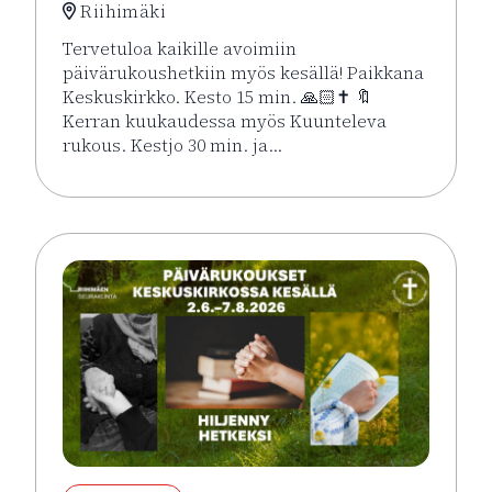
Riihimäki
Tervetuloa kaikille avoimiin
päivärukoushetkiin myös kesällä! Paikkana
Keskuskirkko. Kesto 15 min. 🙏🏻✝️ 🔖
Kerran kuukaudessa myös Kuunteleva
rukous. Kestjo 30 min. ja…
Lue lisää tapahtumasta Kesän rukoushetket Riihimä