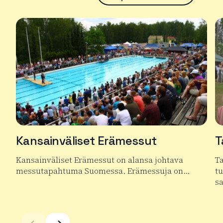
Kansainväliset Erämessut
T
Kansainväliset Erämessut on alansa johtava
T
messutapahtuma Suomessa. Erämessuja on…
t
s
Lue lisää tuotteesta Kansainväliset Erämessut
Lu