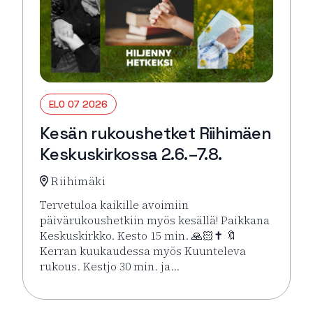
ELO 07 2026
Kesän rukoushetket Riihimäen
Keskuskirkossa 2.6.–7.8.
Riihimäki
Tervetuloa kaikille avoimiin
päivärukoushetkiin myös kesällä! Paikkana
Keskuskirkko. Kesto 15 min. 🙏🏻✝️ 🔖
Kerran kuukaudessa myös Kuunteleva
rukous. Kestjo 30 min. ja…
Lue lisää tapahtumasta Kesän rukoushetket Riihimä