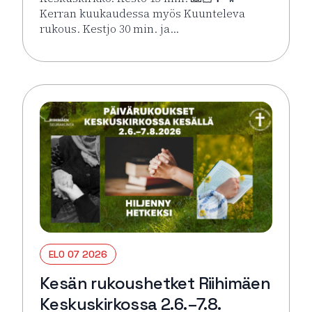
Kerran kuukaudessa myös Kuunteleva
rukous. Kestjo 30 min. ja…
Lue lisää tapahtumasta Kesän rukoushetket Riihimä
ELO 07 2026
Kesän rukoushetket Riihimäen
Keskuskirkossa 2.6.–7.8.