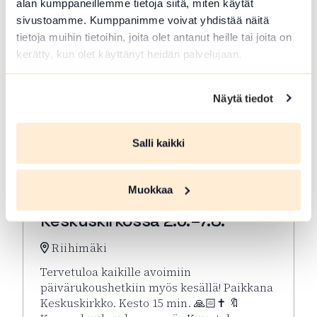
alan kumppaneillemme tietoja siitä, miten käytät
sivustoamme. Kumppanimme voivat yhdistää näitä
tietoja muihin tietoihin, joita olet antanut heille tai joita on
kerätty, kun olet käyttänyt heidän palvelujaan.
Näytä tiedot
Salli kaikki
ELO 07 2026
Muokkaa
Kesän rukoushetket Riihimäen
Keskuskirkossa 2.6.–7.8.
Riihimäki
Tervetuloa kaikille avoimiin
päivärukoushetkiin myös kesällä! Paikkana
Keskuskirkko. Kesto 15 min. 🙏🏻✝️ 🔖