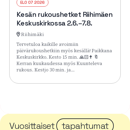
ELO 07 2026
Kesän rukoushetket Riihimäen
Keskuskirkossa 2.6.–7.8.
Riihimäki
Tervetuloa kaikille avoimiin
päivärukoushetkiin myös kesällä! Paikkana
Keskuskirkko. Kesto 15 min. 🙏🏻✝️ 🔖
Kerran kuukaudessa myös Kuunteleva
rukous. Kestjo 30 min. ja…
Lue lisää tapahtumasta Kesän rukoushetket Riihimä
Vuosittaiset
tapahtumat