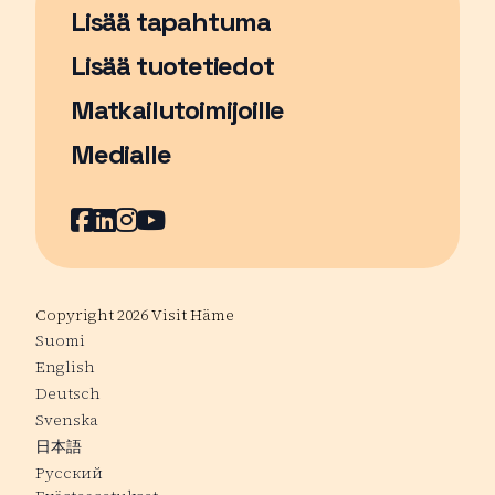
Lisää tapahtuma
Sivu avautuu uudessa ikkunassa
Lisää tuotetiedot
Matkailutoimijoille
Medialle
Facebook
Sivu avautuu uudessa ikkunassa
LinkedIn
Sivu avautuu uudessa ikkunassa
Instagram
Sivu avautuu uudessa ikkunass
YouTube
Sivu avautuu uudessa ikkuna
Copyright 2026 Visit Häme
Suomi
English
Deutsch
Svenska
日本語
Русский