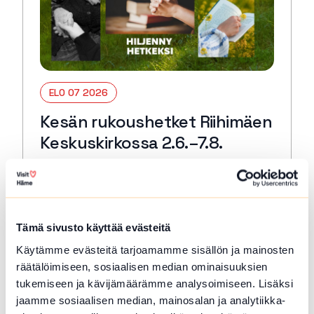
ELO 07 2026
Kesän rukoushetket Riihimäen
Keskuskirkossa 2.6.–7.8.
Riihimäki
Tervetuloa kaikille avoimiin
päivärukoushetkiin myös kesällä! Paikkana
Keskuskirkko. Kesto 15 min. 🙏🏻✝️ 🔖
Tämä sivusto käyttää evästeitä
Kerran kuukaudessa myös Kuunteleva
Käytämme evästeitä tarjoamamme sisällön ja mainosten
rukous. Kestjo 30 min. ja…
räätälöimiseen, sosiaalisen median ominaisuuksien
Lue lisää tapahtumasta Kesän rukoushetket Riihimä
tukemiseen ja kävijämäärämme analysoimiseen. Lisäksi
jaamme sosiaalisen median, mainosalan ja analytiikka-