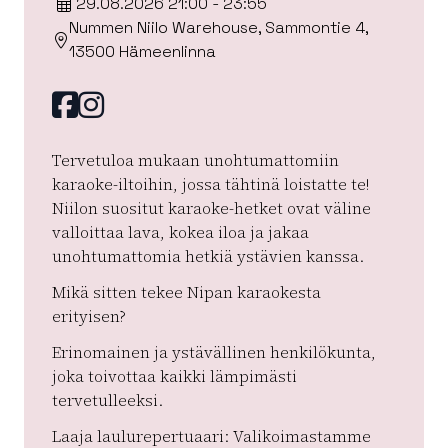
29.08.2026 21:00 - 23:55
Nummen Niilo Warehouse, Sammontie 4,
13500 Hämeenlinna
Facebook
instagram
Tervetuloa mukaan unohtumattomiin
karaoke-iltoihin, jossa tähtinä loistatte te!
Niilon suositut karaoke-hetket ovat väline
valloittaa lava, kokea iloa ja jakaa
unohtumattomia hetkiä ystävien kanssa.
Mikä sitten tekee Nipan karaokesta
erityisen?
Erinomainen ja ystävällinen henkilökunta,
joka toivottaa kaikki lämpimästi
tervetulleeksi.
Laaja laulurepertuaari: Valikoimastamme