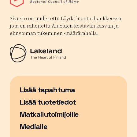
Sivusto on uudistettu Löydä luonto -hankkeessa,
jota on rahoitettu Alueiden kestävän kasvun ja
elinvoiman tukeminen -määrärahalla.
Lisää tapahtuma
Sivu avautuu uudessa ikkunassa
Lisää tuotetiedot
Matkailutoimijoille
Medialle