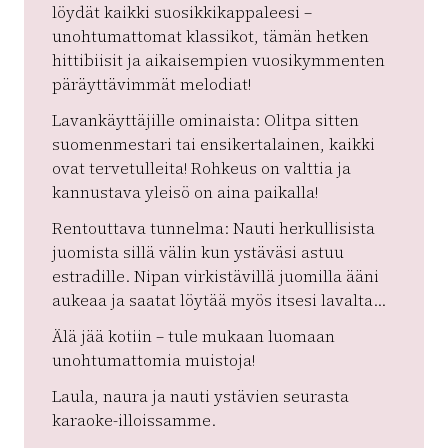
löydät kaikki suosikkikappaleesi –
unohtumattomat klassikot, tämän hetken
hittibiisit ja aikaisempien vuosikymmenten
päräyttävimmät melodiat!
Lavankäyttäjille ominaista: Olitpa sitten
suomenmestari tai ensikertalainen, kaikki
ovat tervetulleita! Rohkeus on valttia ja
kannustava yleisö on aina paikalla!
Rentouttava tunnelma: Nauti herkullisista
juomista sillä välin kun ystäväsi astuu
estradille. Nipan virkistävillä juomilla ääni
aukeaa ja saatat löytää myös itsesi lavalta…
Älä jää kotiin – tule mukaan luomaan
unohtumattomia muistoja!
Laula, naura ja nauti ystävien seurasta
karaoke-illoissamme.