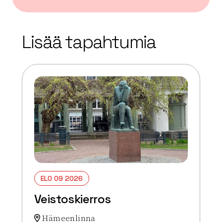
| ©
Leaflet
OpenStreetMap
+
Lisää tapahtumia
−
ELO 09 2026
Veistoskierros
Hämeenlinna