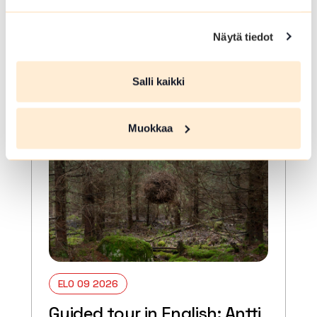
Hämeenlinna
Opastettu tutustumiskierros
Näytä tiedot
Hämeenlinnan keskustan alueen
veistoksiin.
Salli kaikki
Lue lisää tapahtumasta Veistoskierros
Muokkaa
ELO 09 2026
Guided tour in English: Antti