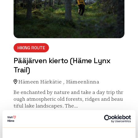
HIKING ROUTE
Pääjärven kierto (Häme Lynx
Trail)
Hämeen Härkätie , Hämeenlinna
Be enchanted by nature and take a day trip thr
ough atmospheric old forests, ridges and beau
tiful lake landscapes. The...
Read more about the nature activity Pääjärven kiert
array(0) { }