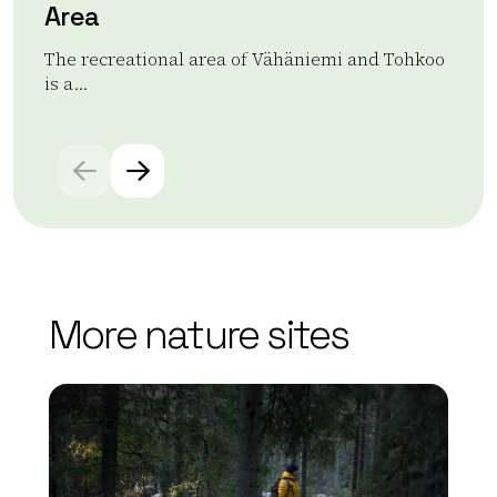
Area
Här
in..
The recreational area of Vähäniemi and Tohkoo
is a...
Rea
Read more Vähäniemi-Tohkoo Recreational Area
More nature sites
array(0) { }