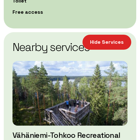
Toilet
Free access
| ©
Leaflet
OpenStreetMap
+
Hide Services
Nearby services
−
Vähäniemi-Tohkoo Recreational
Hä