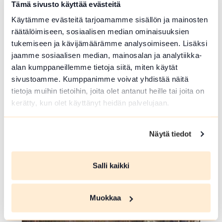
Tämä sivusto käyttää evästeitä
Käytämme evästeitä tarjoamamme sisällön ja mainosten
räätälöimiseen, sosiaalisen median ominaisuuksien
tukemiseen ja kävijämäärämme analysoimiseen. Lisäksi
jaamme sosiaalisen median, mainosalan ja analytiikka-
alan kumppaneillemme tietoja siitä, miten käytät
sivustoamme. Kumppanimme voivat yhdistää näitä
tietoja muihin tietoihin, joita olet antanut heille tai joita on
kerätty, kun olet käyttänyt heidän palvelujaan.
COOKING FACILITIES
Kaituri campfire site
Näytä tiedot
Hietasalo , Hämeenlinna
A campfire site by the lake on Kaituri island.
Salli kaikki
Read more about the nature activity Kaituri campfire
array(0) { }
Muokkaa