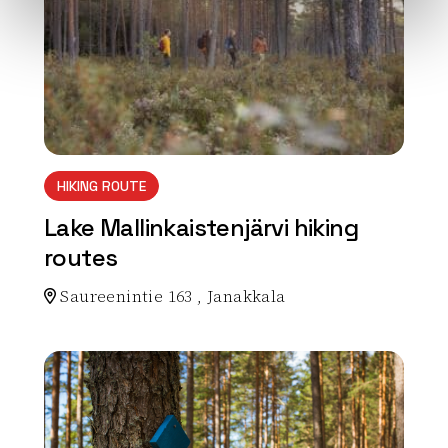
HIKING ROUTE
Lake Mallinkaistenjärvi hiking
routes
Saureenintie 163 , Janakkala
Read more about the nature activity Lake Mallinkaist
array(0) { }