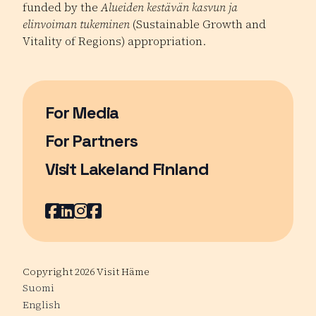
funded by the
Alueiden kestävän kasvun ja
elinvoiman tukeminen
(Sustainable Growth and
Vitality of Regions) appropriation.
For Media
For Partners
Visit Lakeland Finland
Page opens in a new window
Facebook
Page opens in a new window
LinkedIn
Page opens in a new window
Instagram
Page opens in a new window
Youtube
Page opens in a new window
Copyright 2026 Visit Häme
Suomi
English