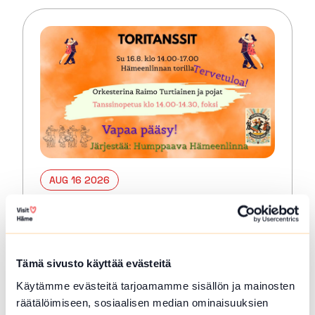
AUG 16 2026
Free Market square dance
Hämeenlinna
Free open-air dances for people of all ages
Tämä sivusto käyttää evästeitä
who are interested in or enjoy partner
Käytämme evästeitä tarjoamamme sisällön ja mainosten
dancing. At the beginning of…
räätälöimiseen, sosiaalisen median ominaisuuksien
Read more about the event Free Market square d