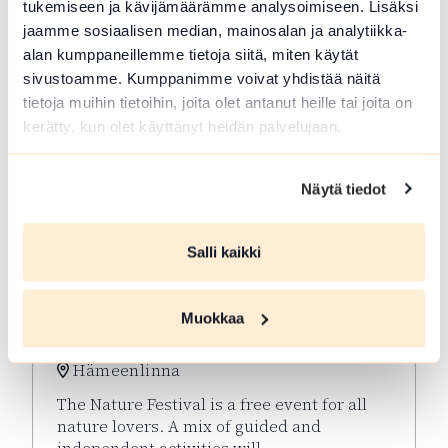
tukemiseen ja kävijämäärämme analysoimiseen. Lisäksi
jaamme sosiaalisen median, mainosalan ja analytiikka-
alan kumppaneillemme tietoja siitä, miten käytät
sivustoamme. Kumppanimme voivat yhdistää näitä
tietoja muihin tietoihin, joita olet antanut heille tai joita on
kerätty, kun olet käyttänyt heidän palvelujaan.
Näytä tiedot
Salli kaikki
AUG 29 2026
Muokkaa
Nature Festival
Hämeenlinna
The Nature Festival is a free event for all
nature lovers. A mix of guided and
independent activities will…