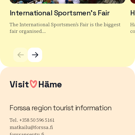
International Sportsmen’s Fair
H
The International Sportsmen’s Fair is the biggest
H
fair organised…
co
Read more International Sportsmen’s Fair
Re
Visit
Häme
Forssa region tourist information
Tel. +358 50 596 5161
matkailu@forssa.fi
forssanseutu.fi