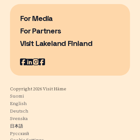
For Media
For Partners
Visit Lakeland Finland
Page opens in a new window
Facebook
Page opens in a new window
LinkedIn
Page opens in a new window
Instagram
Page opens in a new window
Youtube
Page opens in a new window
Copyright 2026 Visit Häme
Suomi
English
Deutsch
Svenska
日本語
Русский
Cookie Settings