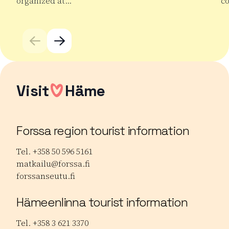
organized at…
co
Read more Taara Market
Re
Visit
Häme
Forssa region tourist information
Tel. +358 50 596 5161
matkailu@forssa.fi
forssanseutu.fi
Hämeenlinna tourist information
Tel. +358 3 621 3370