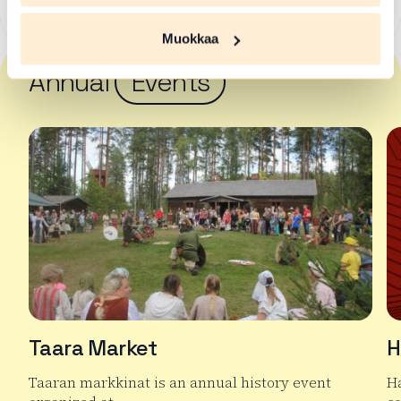
Muokkaa
Annual
Events
Taara Market
H
Taaran markkinat is an annual history event
H