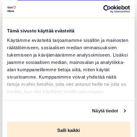
Tämä sivusto käyttää evästeitä
Käytämme evästeitä tarjoamamme sisällön ja mainosten
AUG 29 2026
räätälöimiseen, sosiaalisen median ominaisuuksien
Venetian Festival 2026 at
tukemiseen ja kävijämäärämme analysoimiseen. Lisäksi
Teatterihotelli
jaamme sosiaalisen median, mainosalan ja analytiikka-
alan kumppaneillemme tietoja siitä, miten käytät
Riihimäki
sivustoamme. Kumppanimme voivat yhdistää näitä
tietoja muihin tietoihin, joita olet antanut heille tai joita on
Join us for our end-of-summer celebration
kerätty, kun olet käyttänyt heidän palvelujaan.
and experience the Teatterihotelli Venetian
Festival! Look forward to delicious food,
daytime activities,…
Näytä tiedot
Read more about the event Venetian Festival 2026 a
Salli kaikki