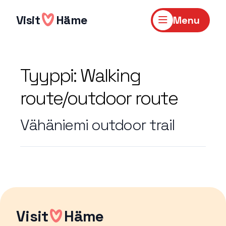
Skip
to
Visit
Häme
Menu
content
Tyyppi:
Walking
route/outdoor route
Vähäniemi outdoor trail
Visit
Häme