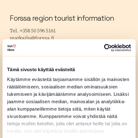
Forssa region tourist information
Tel. +358 50 596 5161
matkailu@forssa.fi
forssanseutu.fi
Hämeenlinna tourist information
Tämä sivusto käyttää evästeitä
Tel. +358 3 621 3370
Käytämme evästeitä tarjoamamme sisällön ja mainosten
tourist.info@hameenlinna.fi
räätälöimiseen, sosiaalisen median ominaisuuksien
hameenlinna.fi
tukemiseen ja kävijämäärämme analysoimiseen. Lisäksi
jaamme sosiaalisen median, mainosalan ja analytiikka-
Riihimäki region tourist information
alan kumppaneillemme tietoja siitä, miten käytät
sivustoamme. Kumppanimme voivat yhdistää näitä
Tel. +358 19 758 4040
tietoja muihin tietoihin, joita olet antanut heille tai joita on
tietotupa@riihimaki.fi
kerätty, kun olet käyttänyt heidän palvelujaan.
visitriihimaki.fi