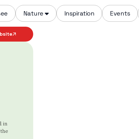
see
Nature
Inspiration
Events
bsite
d in
 the