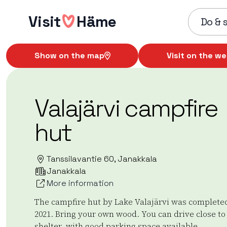
Skip
Visit
Häme
to
Do & 
content
Show on the map
Visit on the we
Valajärvi campfire
hut
Tanssilavantie 60, Janakkala
Janakkala
More information
The campfire hut by Lake Valajärvi was complete
2021. Bring your own wood. You can drive close to
shelter, with good parking space available.