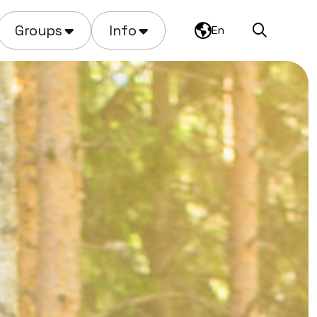
Groups
Info
En
Search