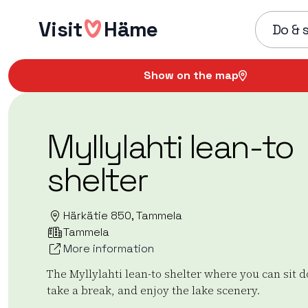
Skip
Visit
Häme
to
Do & 
content
Show on the map
Myllylahti lean-to
shelter
Härkätie 850, Tammela
Tammela
More information
The Myllylahti lean-to shelter where you can sit 
take a break, and enjoy the lake scenery.