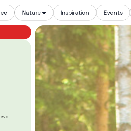
see
Nature
Inspiration
Events
down,