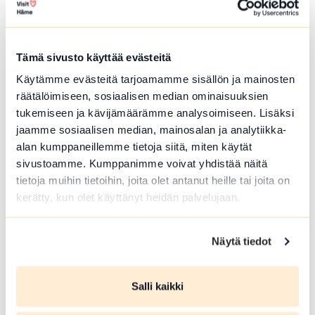
Tämä sivusto käyttää evästeitä
Käytämme evästeitä tarjoamamme sisällön ja mainosten
Forest Guide in Loppi and Tammela
räätälöimiseen, sosiaalisen median ominaisuuksien
tukemiseen ja kävijämäärämme analysoimiseen. Lisäksi
Guided trips to Forrest and meals at campfire.
jaamme sosiaalisen median, mainosalan ja analytiikka-
Picking...
alan kumppaneillemme tietoja siitä, miten käytät
Read more Forest Guide in Loppi and Tammela
sivustoamme. Kumppanimme voivat yhdistää näitä
tietoja muihin tietoihin, joita olet antanut heille tai joita on
kerätty, kun olet käyttänyt heidän palvelujaan.
Näytä tiedot
Salli kaikki