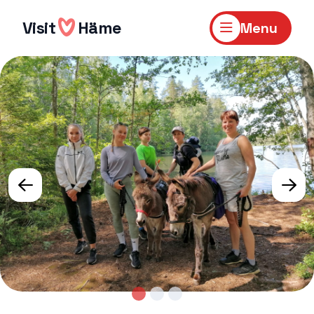
Skip
to
Visit
Häme
Menu
content