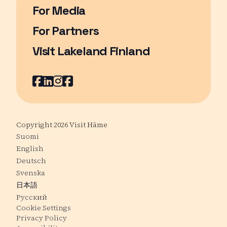
For Media
For Partners
Visit Lakeland Finland
Page opens in a new window
Facebook
Page opens in a new window
LinkedIn
Page opens in a new window
Instagram
Page opens in a new window
Youtube
Page opens in a new window
Copyright 2026 Visit Häme
Suomi
English
Deutsch
Svenska
日本語
Русский
Cookie Settings
Privacy Policy