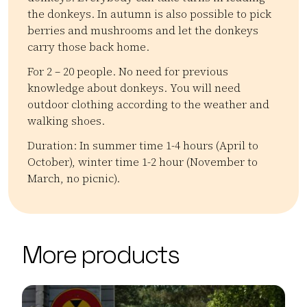
the donkeys. In autumn is also possible to pick
berries and mushrooms and let the donkeys
carry those back home.
For 2 – 20 people. No need for previous
knowledge about donkeys. You will need
outdoor clothing according to the weather and
walking shoes.
Duration: In summer time 1-4 hours (April to
October), winter time 1-2 hour (November to
March, no picnic).
Kategoriat:
Tyyppi:
experience
Vaellus, kävely ja patikointi
Lapsiperheet
| ©
Leaflet
OpenStreetMap
+
More products
−