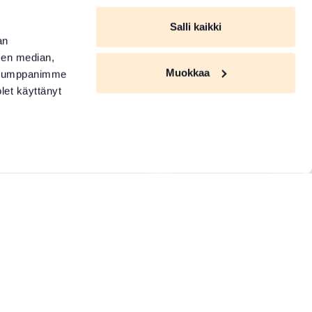
Salli kaikki
an
sen median,
Muokkaa
. Kumppanimme
olet käyttänyt
Piilota palvelut