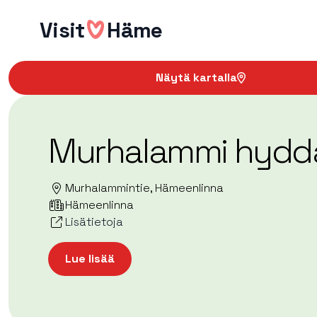
Hyppää
Visit
Häme
sisältöön
Näytä kartalla
Murhalammi hydd
Murhalammintie, Hämeenlinna
Hämeenlinna
Lisätietoja
Lue lisää