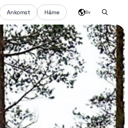
Ankomst
Häme
Sv
Sök