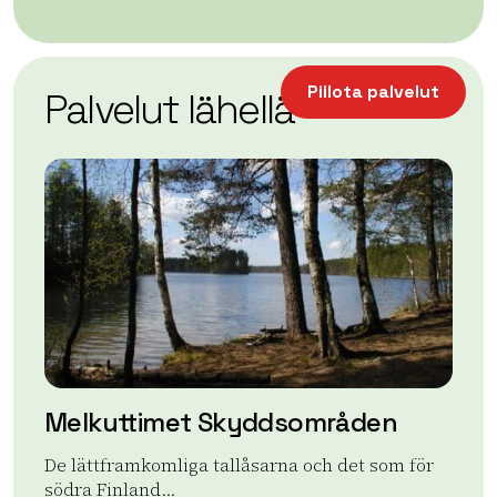
| ©
Leaflet
OpenStreetMap
+
Piilota palvelut
Palvelut lähellä
−
Melkuttimet Skyddsområden
De lättframkomliga tallåsarna och det som för
södra Finland...