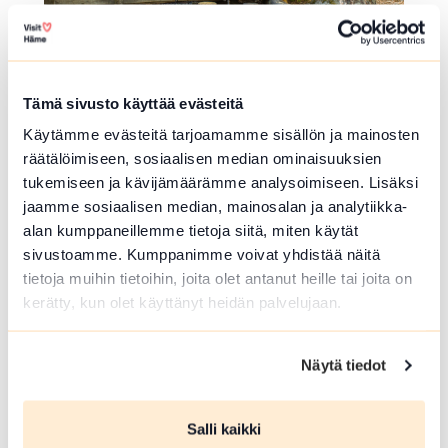
VINDSKYDD ELLER KÅTA
Tämä sivusto käyttää evästeitä
Myllylahti vinskyddetmed
Käytämme evästeitä tarjoamamme sisällön ja mainosten
Härkätie 850 , Tammela
räätälöimiseen, sosiaalisen median ominaisuuksien
tukemiseen ja kävijämäärämme analysoimiseen. Lisäksi
Myllylahti vindskyddet är en perfekt plats för e
jaamme sosiaalisen median, mainosalan ja analytiikka-
n paus och att njuta av sjöutsikten.
alan kumppaneillemme tietoja siitä, miten käytät
Lue lisää luontokohteesta Myllylahti vinskyddetmed
sivustoamme. Kumppanimme voivat yhdistää näitä
array(0) { }
tietoja muihin tietoihin, joita olet antanut heille tai joita on
kerätty, kun olet käyttänyt heidän palvelujaan.
Näytä tiedot
Salli kaikki