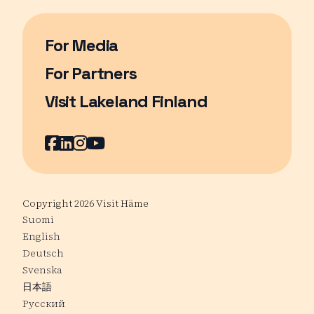
For Media
For Partners
Visit Lakeland Finland
Sivu avautuu uudessa ikkunassa
Facebook
LinkedIn
Instagram
Youtube
Copyright 2026 Visit Häme
Suomi
English
Deutsch
Svenska
日本語
Русский