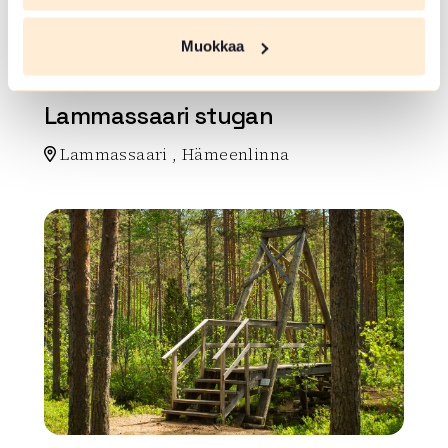
Muokkaa
VINDSKYDD ELLER KÅTA
Lammassaari stugan
Lammassaari , Hämeenlinna
Lue lisää luontokohteesta Lammassaari stugan
array(0) { }