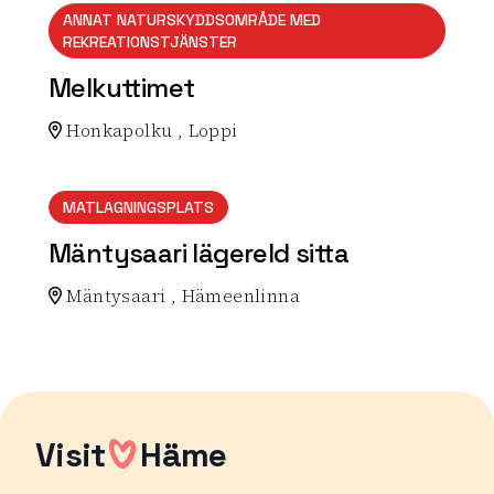
ANNAT NATURSKYDDSOMRÅDE MED
REKREATIONSTJÄNSTER
Melkuttimet
Honkapolku , Loppi
Lue lisää luontokohteesta Melkuttimet
MATLAGNINGSPLATS
Mäntysaari lägereld sitta
Mäntysaari , Hämeenlinna
Lue lisää luontokohteesta Mäntysaari lägereld sitta
Visit
Häme