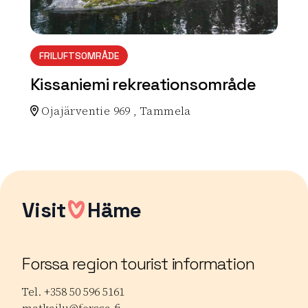
FRILUFTSOMRÅDE
Kissaniemi rekreationsområde
Ojajärventie 969 , Tammela
Lue lisää luontokohteesta Kissaniemi rekreationsom
Visit
Häme
Forssa region tourist information
Tel. +358 50 596 5161