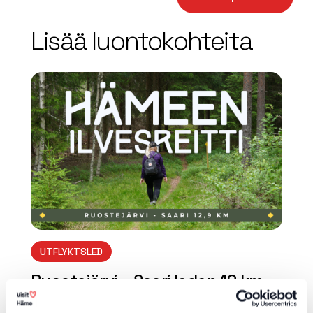
−
Lisää luontokohteita
array(0) { }
UTFLYKTSLED
Ruostejärvi – Saari leden 12 km
(Häme Lodjur rutt)