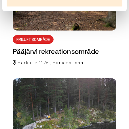
FRILUFTSOMRÅDE
Pääjärvi rekreationsområde
Härkätie 1126 , Hämeenlinna
Lue lisää luontokohteesta Pääjärvi rekreationsområ
array(0) { }