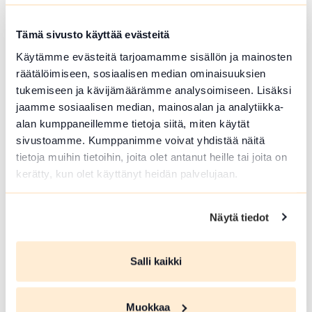
Urheiluopistontie , Tammela
Tämä sivusto käyttää evästeitä
Ruostejärvi - Saari -leden förenar två populära
utflyktsmål på Tavastlands sjöplatå: Ruostejär
Käytämme evästeitä tarjoamamme sisällön ja mainosten
vi rekreations-område och Saari folkpark. Bägg
räätälöimiseen, sosiaalisen median ominaisuuksien
e har redan...
tukemiseen ja kävijämäärämme analysoimiseen. Lisäksi
jaamme sosiaalisen median, mainosalan ja analytiikka-
Lue lisää luontokohteesta Ruostejärvi – Saari leden 1
alan kumppaneillemme tietoja siitä, miten käytät
BADPLATS
sivustoamme. Kumppanimme voivat yhdistää näitä
tietoja muihin tietoihin, joita olet antanut heille tai joita on
Mäntysaari badplats
kerätty, kun olet käyttänyt heidän palvelujaan.
Mäntysaari , Hämeenlinna
Lue lisää luontokohteesta Mäntysaari badplats
Näytä tiedot
array(0) { }
Salli kaikki
Muokkaa