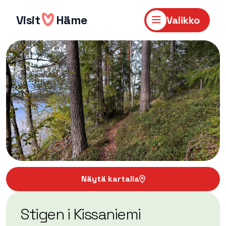
Hyppää
sisältöön
Visit
Häme
Valikko
Näytä kartalla
Stigen i Kissaniemi