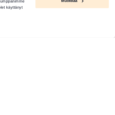
Muokkaa
. Kumppanimme
olet käyttänyt