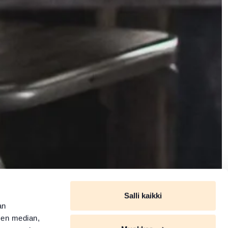
Salli kaikki
an
sen median,