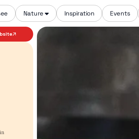
see
Nature
Inspiration
Events
bsite
in