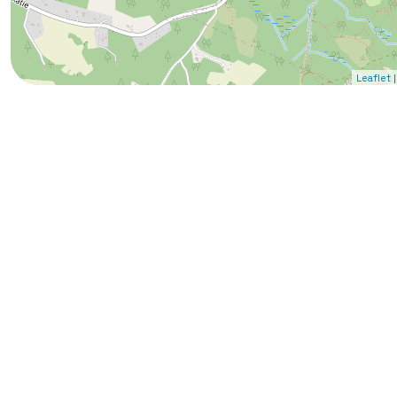
|
Leaflet