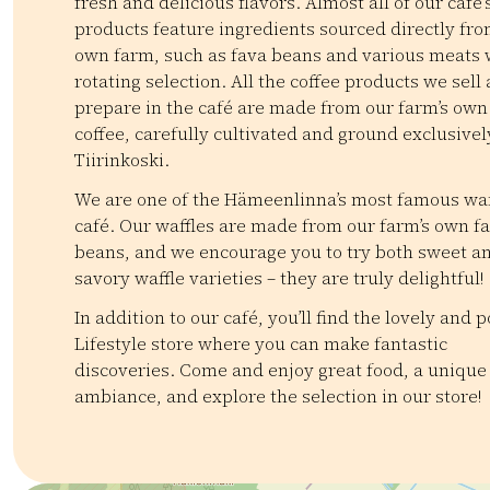
fresh and delicious flavors. Almost all of our café’
products feature ingredients sourced directly fr
own farm, such as fava beans and various meats 
rotating selection. All the coffee products we sell
prepare in the café are made from our farm’s own
coffee, carefully cultivated and ground exclusivel
Tiirinkoski.
We are one of the Hämeenlinna’s most famous waf
café. Our waffles are made from our farm’s own f
beans, and we encourage you to try both sweet a
savory waffle varieties – they are truly delightful!
In addition to our café, you’ll find the lovely and 
Lifestyle store where you can make fantastic
discoveries. Come and enjoy great food, a unique
ambiance, and explore the selection in our store!
Kategoriat:
Tyyppi:
restaurant
Kahvilat
Lounaat ja brunssit