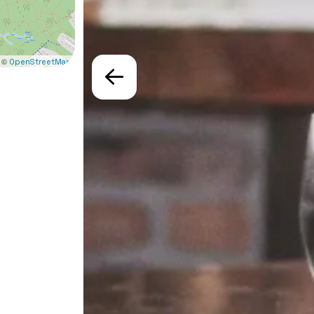
 ©
OpenStreetMap