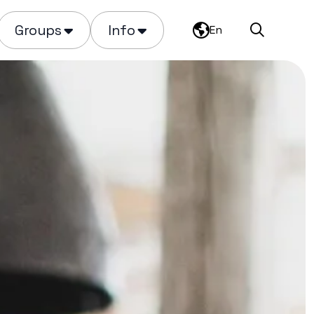
Groups
Info
En
Search