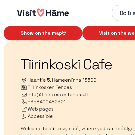
Skip
Visit
Häme
to
Do & 
content
Show on the map
Visit on the we
Tiirinkoski Cafe
Haantie 5, Hämeenlinna 13500
Tiirinkosken Tehdas
Info@tiirinkoskentehdas.fi
+358400482321
Web pages
Accessible
Welcome to our cozy café, where you can indulge 