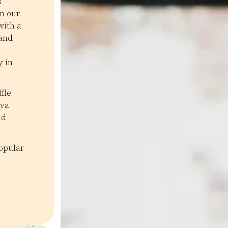
s
om our
with a
 and
y in
fle
ava
nd
popular