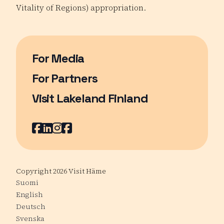
Vitality of Regions) appropriation.
For Media
For Partners
Visit Lakeland Finland
Page opens in a new window
Facebook
Page opens in a new window
LinkedIn
Page opens in a new window
Instagram
Page opens in a new window
Youtube
Page opens in a new window
Copyright 2026 Visit Häme
Suomi
English
Deutsch
Svenska