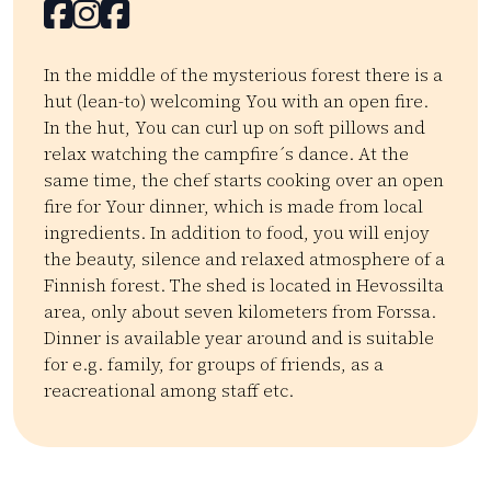
Facebook
Facebook
Facebook
In the middle of the mysterious forest there is a
hut (lean-to) welcoming You with an open fire.
In the hut, You can curl up on soft pillows and
relax watching the campfire´s dance. At the
same time, the chef starts cooking over an open
fire for Your dinner, which is made from local
ingredients. In addition to food, you will enjoy
the beauty, silence and relaxed atmosphere of a
Finnish forest. The shed is located in Hevossilta
area, only about seven kilometers from Forssa.
Dinner is available year around and is suitable
for e.g. family, for groups of friends, as a
reacreational among staff etc.
Kategoriat:
Tyyppi:
restaurant
Ruokaelämykset
Ruokaelämykset
Lähiru
| ©
Leaflet
OpenStreetMap
+