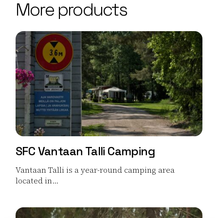
More products
−
SFC Vantaan Talli Camping
Vantaan Talli is a year-round camping area
located in...
Read more SFC Vantaan Talli Camping