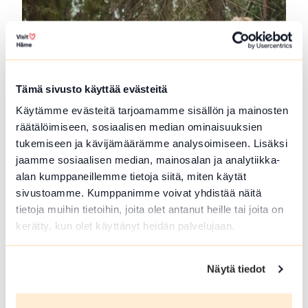
Tämä sivusto käyttää evästeitä
Käytämme evästeitä tarjoamamme sisällön ja mainosten
räätälöimiseen, sosiaalisen median ominaisuuksien
tukemiseen ja kävijämäärämme analysoimiseen. Lisäksi
Forest Guide in Loppi and Tammela
jaamme sosiaalisen median, mainosalan ja analytiikka-
alan kumppaneillemme tietoja siitä, miten käytät
Guided trips to Forrest and meals at campfire.
sivustoamme. Kumppanimme voivat yhdistää näitä
Picking...
tietoja muihin tietoihin, joita olet antanut heille tai joita on
Read more Forest Guide in Loppi and Tammela
kerätty, kun olet käyttänyt heidän palvelujaan.
Näytä tiedot