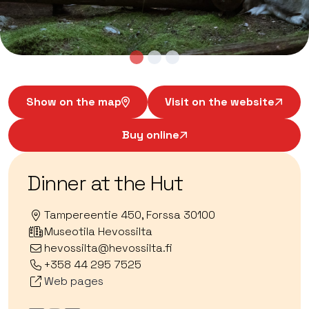
Show on the map
Visit on the website
Buy online
Dinner at the Hut
Tampereentie 450, Forssa 30100
Museotila Hevossilta
hevossilta@hevossilta.fi
+358 44 295 7525
Web pages