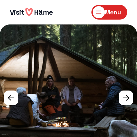
Skip
to
Visit
Häme
Menu
content