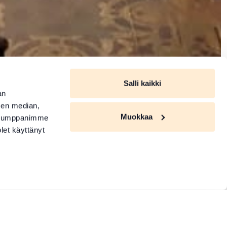
Salli kaikki
an
sen median,
Muokkaa
. Kumppanimme
olet käyttänyt