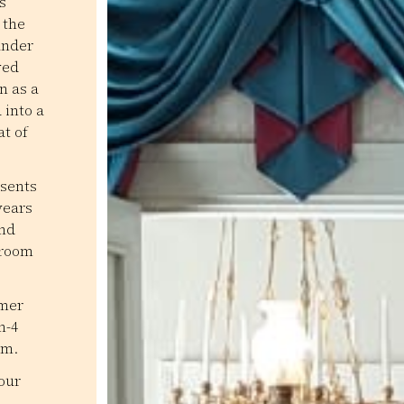
s
 the
ander
ved
n as a
 into a
t of
esents
years
and
 room
mmer
n-4
.m.
 our