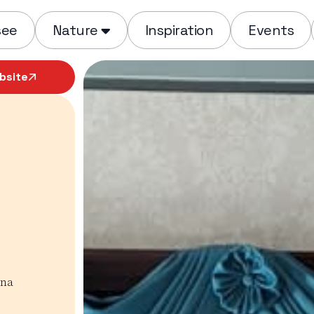
see
Nature
Inspiration
Events
bsite
nna