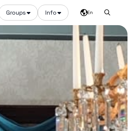
Groups
Info
En
Search