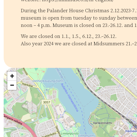
During the Palander House Christmas 2.12.2023-7.
museum is open from tuesday to sunday between
noon – 4 p.m. Museum is closed on 23.-26.12. and 1
We are closed on 1.1., 1.5., 6.12., 23.–26.12.
Also year 2024 we are closed at Midsummers 21.–2
Kategoriat:
Tyyppi:
attraction
Historialliset kohteet
Museot ja galler
+
−