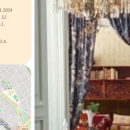
1.2024
 12
.1.
3.6.
iat
Kulttuuriperintö
Paikalliset perinteet
Museot ja galleria