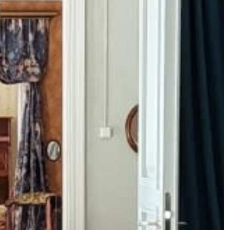
t
Historia
Paikalliset perinteet