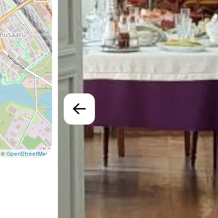
 ©
OpenStreetMap