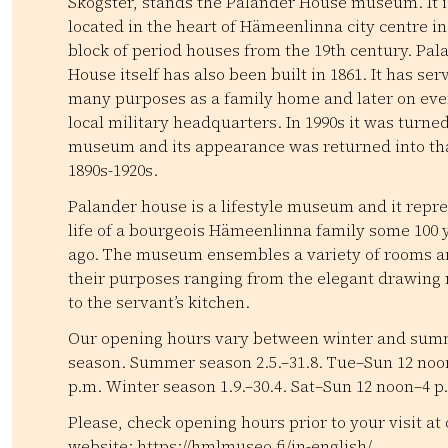
Skogster, stands the Palander House museum. It i
located in the heart of Hämeenlinna city centre in
block of period houses from the 19th century. Pal
House itself has also been built in 1861. It has ser
many purposes as a family home and later on eve
local military headquarters. In 1990s it was turned
museum and its appearance was returned into tha
1890s-1920s.
Palander house is a lifestyle museum and it repr
life of a bourgeois Hämeenlinna family some 100 
ago. The museum ensembles a variety of rooms 
their purposes ranging from the elegant drawing
to the servant’s kitchen.
Our opening hours vary between winter and su
season. Summer season 2.5.–31.8. Tue–Sun 12 noo
p.m. Winter season 1.9.–30.4. Sat–Sun 12 noon–4 p
Please, check opening hours prior to your visit at
website: https://hmlmuseo.fi/in-english/