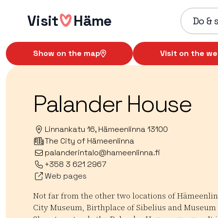
Skip
Visit
Häme
to
Do & 
content
Show on the map
Visit on the we
Palander House
Linnankatu 16, Hämeenlinna 13100
The City of Hämeenlinna
palanderintalo@hameenlinna.fi
+358 3 621 2967
Web pages
Not far from the other two locations of Hämeenli
City Museum, Birthplace of Sibelius and Museum