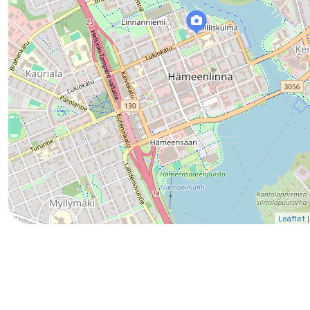
|
Leaflet