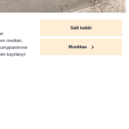
Salli kaikki
an
sen median,
Muokkaa
. Kumppanimme
olet käyttänyt