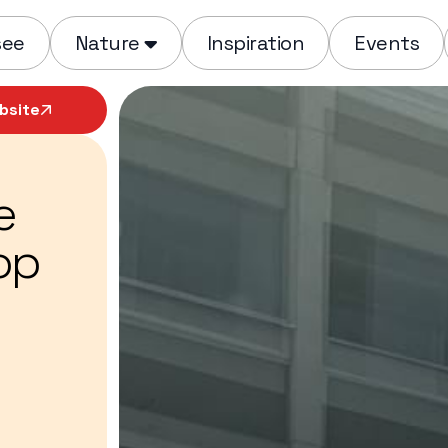
see
Nature
Inspiration
Events
bsite
e
op