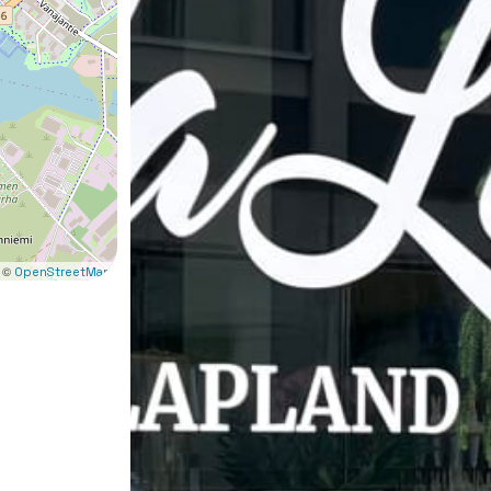
 ©
OpenStreetMap