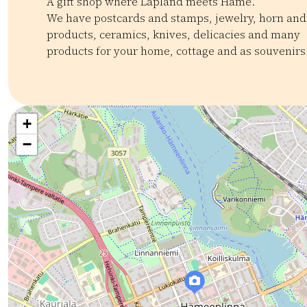
A gift shop where Lapland meets Häme.
We have postcards and stamps, jewelry, horn an
products, ceramics, knives, delicacies and many
products for your home, cottage and as souvenirs
Kategoriat:
Tyyppi:
shop
Muu kauppa
Paikalliset tuotteet
Matk
+
−