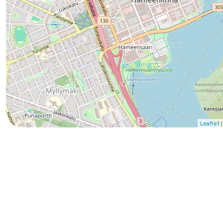
|
Leaflet