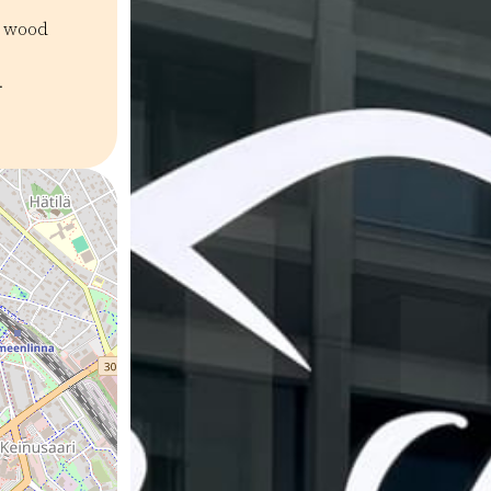
d wood
.
amuistot
Boutique-liikkeet