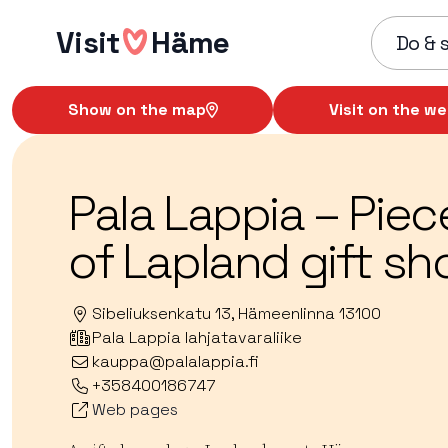
Skip
Visit
Häme
to
Do & 
content
Show on the map
Visit on the we
Pala Lappia – Piec
of Lapland gift sh
Sibeliuksenkatu 13, Hämeenlinna 13100
Pala Lappia lahjatavaraliike
kauppa@palalappia.fi
+358400186747
Web pages