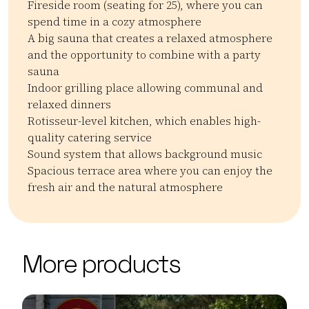
Fireside room (seating for 25), where you can
spend time in a cozy atmosphere
A big sauna that creates a relaxed atmosphere
and the opportunity to combine with a party
sauna
Indoor grilling place allowing communal and
relaxed dinners
Rotisseur-level kitchen, which enables high-
quality catering service
Sound system that allows background music
Spacious terrace area where you can enjoy the
fresh air and the natural atmosphere
Kategoriat:
Tyyppi:
venue
private_sauna
Kokoustilat
Juhlatila
Tapah
| ©
Leaflet
OpenStreetMap
+
More products
−