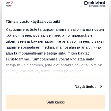
Tämä sivusto käyttää evästeitä
Käytämme evästeitä tarjoamamme sisällön ja mainosten
Forest Guide in Loppi and Tammela
räätälöimiseen, sosiaalisen median ominaisuuksien
tukemiseen ja kävijämäärämme analysoimiseen. Lisäksi
Guided trips to Forrest and meals at campfire.
jaamme sosiaalisen median, mainosalan ja analytiikka-
Picking...
alan kumppaneillemme tietoja siitä, miten käytät
Read more Forest Guide in Loppi and Tammela
sivustoamme. Kumppanimme voivat yhdistää näitä
tietoja muihin tietoihin, joita olet antanut heille tai joita on
kerätty, kun olet käyttänyt heidän palvelujaan.
Näytä tiedot
Salli kaikki