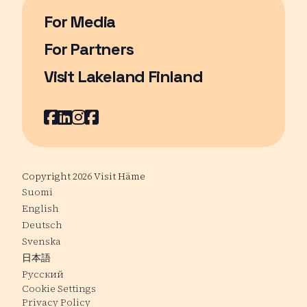
For Media
For Partners
Visit Lakeland Finland
Page opens in a new window
Facebook
Page opens in a new window
LinkedIn
Page opens in a new window
Instagram
Page opens in a new window
Youtube
Page opens in a new window
Copyright 2026 Visit Häme
Suomi
English
Deutsch
Svenska
日本語
Русский
Cookie Settings
Privacy Policy