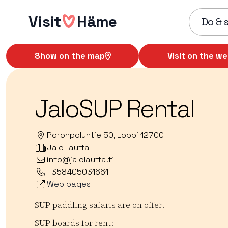
Skip
Visit
Häme
to
Do & 
content
Show on the map
Visit on the we
JaloSUP Rental
Poronpoluntie 50, Loppi 12700
Jalo-lautta
info@jalolautta.fi
+358405031661
Web pages
SUP paddling safaris are on offer.
SUP boards for rent: