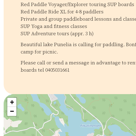
Red Paddle Voyager/Explorer touring SUP boards
Red Paddle Ride XL for 4-8 paddlers
Private and group paddleboard lessons and class
SUP Yoga and fitness classes
SUP Adventure tours (appr. 3 h)
Beautiful lake Punelia is calling for paddling. Bon
camp for picnic.
Please call or send a message in advantage to re
boards tel 0405031661
Kategoriat:
Tyyppi:
experience
Luontoretki
Melonta ja koskenlasku
Ve
+
−