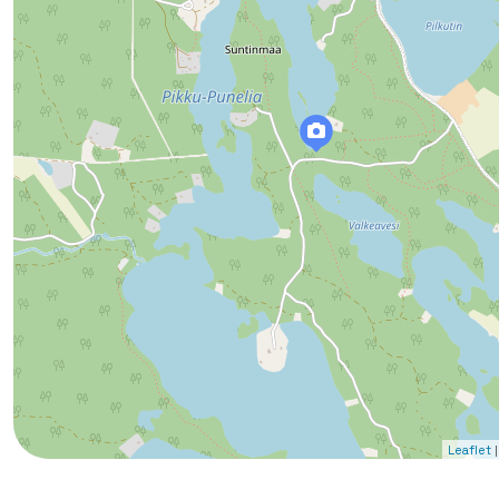
|
Leaflet