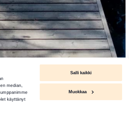
Salli kaikki
an
sen median,
Muokkaa
. Kumppanimme
olet käyttänyt