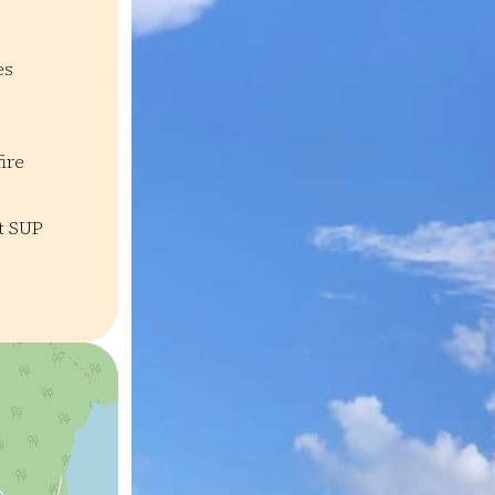
es
fire
nt SUP
siaktiviteetit