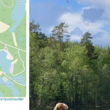
 ©
OpenStreetMap