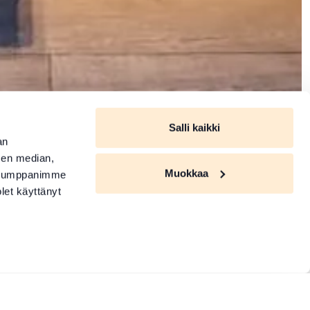
Salli kaikki
an
sen median,
Muokkaa
. Kumppanimme
olet käyttänyt