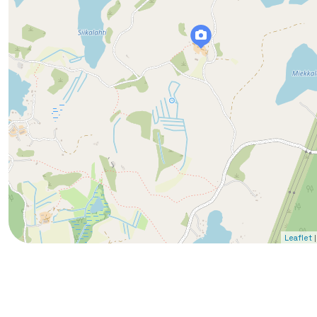
|
Leaflet