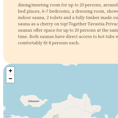
dining/meeting room for up to 20 persons, around
bed places, 6–7 bedrooms, a dressing room, show
indoor sauna, 2 toilets and a fully timber made o
sauna as a cherry on top! Together Tavastia Privac
saunas offer space for up to 20 persons at the sa
time. Both saunas have direct access to hot tubs 
comfortably fit 8 persons each.
Kategoriat:
Tyyppi:
accommodation
Kokoustilat
Juhlatila
Mökit
Tapahtuma
+
−