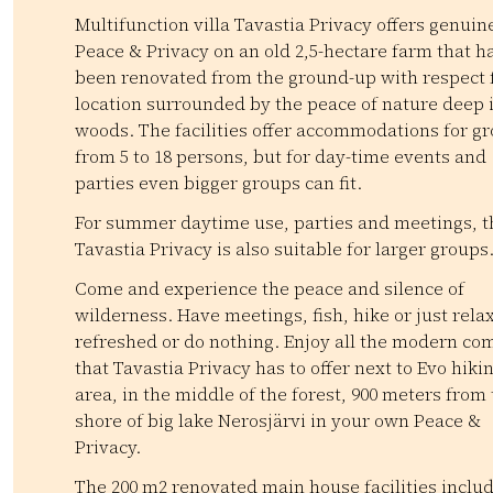
Multifunction villa Tavastia Privacy offers genuin
Peace & Privacy on an old 2,5-hectare farm that h
been renovated from the ground-up with respect f
location surrounded by the peace of nature deep 
woods. The facilities offer accommodations for g
from 5 to 18 persons, but for day-time events and
parties even bigger groups can fit.
For summer daytime use, parties and meetings, t
Tavastia Privacy is also suitable for larger groups
Come and experience the peace and silence of
wilderness. Have meetings, fish, hike or just relax
refreshed or do nothing. Enjoy all the modern co
that Tavastia Privacy has to offer next to Evo hiki
area, in the middle of the forest, 900 meters from
shore of big lake Nerosjärvi in your own Peace &
Privacy.
The 200 m2 renovated main house facilities includ