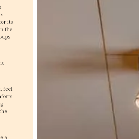
e
as
or its
in the
roups
he
.
, feel
mforts
ng
 the
e a