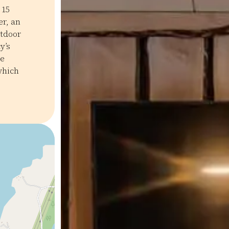
 15
er, an
utdoor
y’s
me
which
paikka