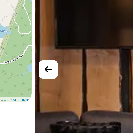
 ©
OpenStreetMap