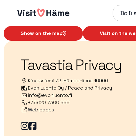
Skip
Visit
Häme
to
Do & 
content
Show on the map
Visit on the we
Tavastia Privacy
Kirvesniemi 72, Hämeenlinna 16900
Evon Luonto Oy / Peace and Privacy
info@evonluonto.fi
+35820 7300 888
Web pages
Facebook
Facebook