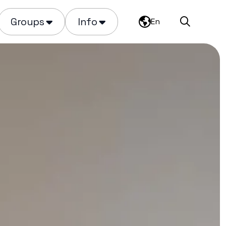
Groups
Info
En
Search