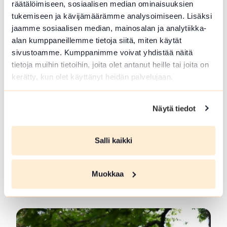
räätälöimiseen, sosiaalisen median ominaisuuksien
Read more SFC Vantaan Talli Camping
tukemiseen ja kävijämäärämme analysoimiseen. Lisäksi
jaamme sosiaalisen median, mainosalan ja analytiikka-
alan kumppaneillemme tietoja siitä, miten käytät
sivustoamme. Kumppanimme voivat yhdistää näitä
tietoja muihin tietoihin, joita olet antanut heille tai joita on
kerätty, kun olet käyttänyt heidän palvelujaan.
Näytä tiedot
Salli kaikki
Forest Guide in Loppi and Tammela
Guided trips to Forrest and meals at campfire.
Muokkaa
Picking...
Read more Forest Guide in Loppi and Tammela