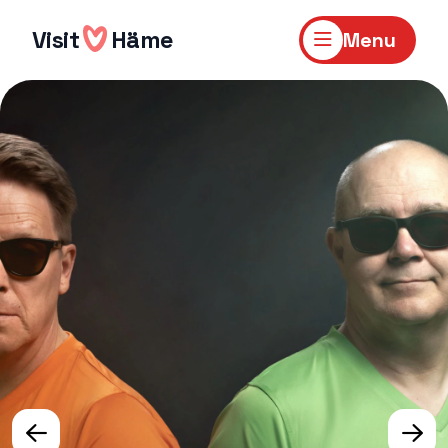
Skip
to
Visit
Häme
Menu
content