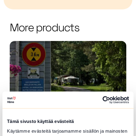
Kategoriat:
Tyyppi:
experience
Risteilyt ja lautat
Kierrokset
Veneily ja p
| ©
Leaflet
OpenStreetMap
+
More products
−
SFC Vantaan Talli Camping
Tämä sivusto käyttää evästeitä
Vantaan Talli is a year-round camping area
Käytämme evästeitä tarjoamamme sisällön ja mainosten
located in...