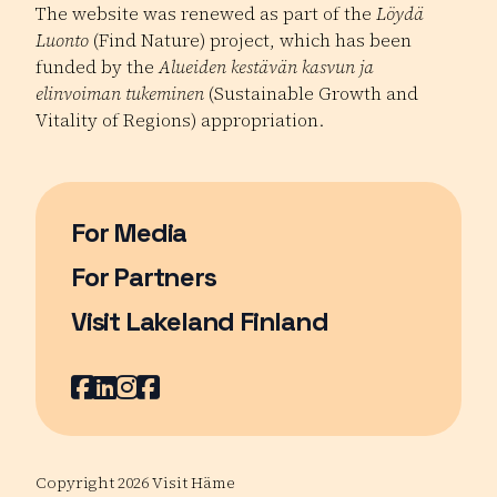
The website was renewed as part of the
Löydä
Luonto
(Find Nature) project, which has been
funded by the
Alueiden kestävän kasvun ja
elinvoiman tukeminen
(Sustainable Growth and
Vitality of Regions) appropriation.
For Media
For Partners
Visit Lakeland Finland
Page opens in a new window
Facebook
Page opens in a new window
LinkedIn
Page opens in a new window
Instagram
Page opens in a new window
Youtube
Page opens in a new window
Copyright 2026 Visit Häme