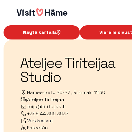
Hyppää
Visit
Häme
sisältöön
Näytä kartalla
Vieraile sivust
Ateljee Tiriteijaa
Studio
Hämeenkatu 25-27 , Riihimäki 11130
Ateljee Tiriteijaa
teija@tiriteijaa.fi
+358 44 366 3637
Verkkosivut
Esteetön