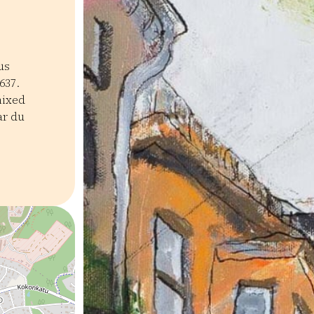
us
637.
mixed
ar du
ja galleriat
Suomalainen muotoilu