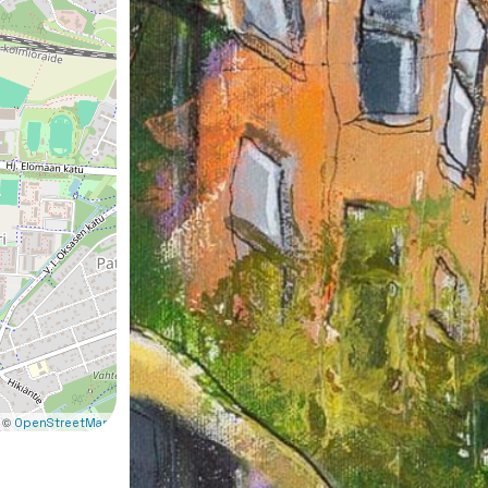
 ©
OpenStreetMap