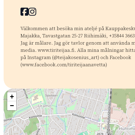
Facebook
Facebook
Välkommen att besöka min ateljé på Kauppakesk
Majakka, Tavastgatan 25-27 Riihimäki, +35844 3663
Jag är målare. Jag gör tavlor genom att använda 
media. www.tiriteijaa.fi. Alla mina målningar hitt
på Instagram (@teijakosenius_art) och Facebook
(www.facebook.com/tiriteijaanavetta)
Kategoriat:
Tyyppi:
attraction
Museot ja galleriat
Luova taide
Museot 
+
−