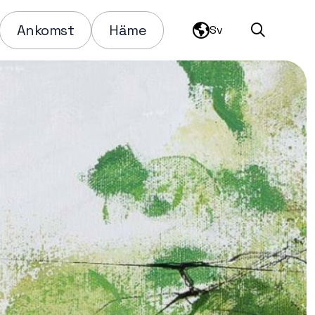
Ankomst
Häme
Sv
Sök