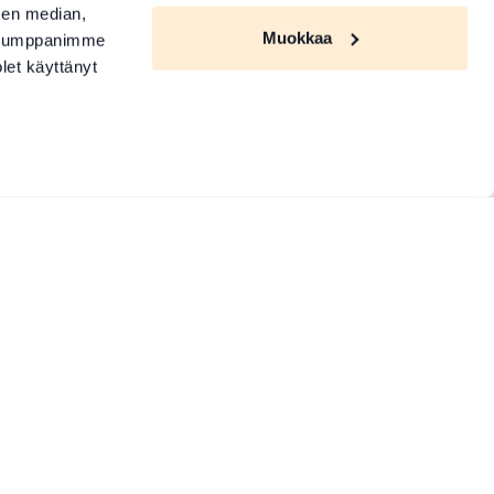
sen median,
Muokkaa
. Kumppanimme
olet käyttänyt