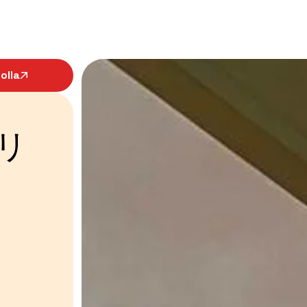
olla
リ