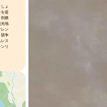
ましょ
ーを提
、刑務
観光地
フレン
。競争
ムレス
ーンリ