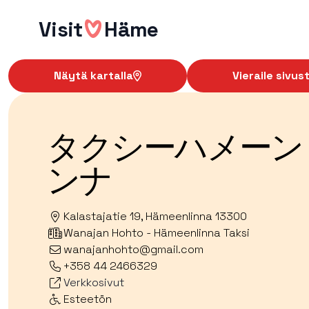
Hyppää
Visit
Häme
sisältöön
Näytä kartalla
Vieraile sivust
タクシーハメーン
ンナ
Kalastajatie 19, Hämeenlinna 13300
Wanajan Hohto - Hämeenlinna Taksi
wanajanhohto@gmail.com
+358 44 2466329
Verkkosivut
Esteetön