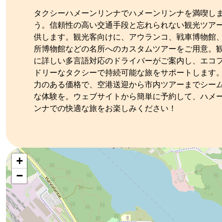
タクシーハメーンリンナでハメーンリンナを満喫し
う。信頼性の高い交通手段と忘れられない観光ツア
供します。観光客向けに、アウランコ、戦車博物館
所博物館などの名所へのカスタムツアーをご用意。
に詳しい多言語対応のドライバーがご案内し、エコ
ドリーなタクシーで持続可能な旅をサポートします
力のある価格で、空港送迎から市内ツアーまでシー
な体験を。ウェブサイトから簡単に予約して、ハメ
ンナでの快適な旅をお楽しみください！
Kategoriat:
Tyyppi:
transportation
taxi
transfer_service
+
−