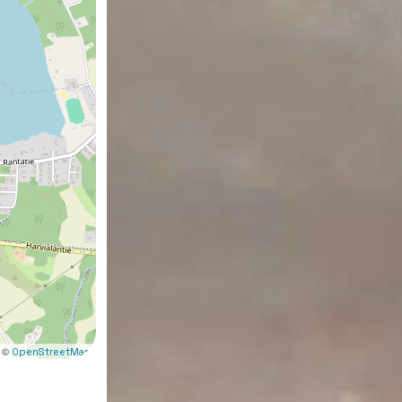
 ©
OpenStreetMap