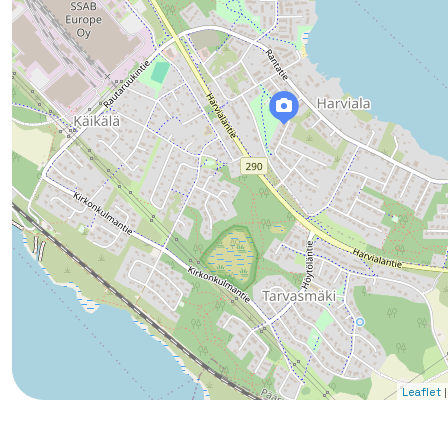
|
Leaflet