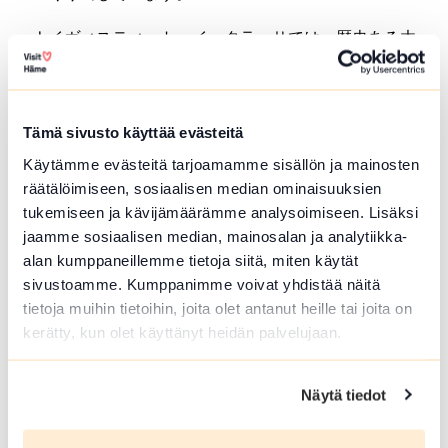
ナイヴィスティット・イッタラッサでは、歴史ある木
造校舎を舞台に、フィンランドで最もよく知られる年
次ナイーブアート展が開催されます。夏の展覧会で
は、毎年およそ50人の作家による500点以上の新作が
紹介され、現代フィンランドのナイーブアートを幅広
Tämä sivusto käyttää evästeitä
く楽しむことができます。会場全体には、親しみやす
Käytämme evästeitä tarjoamamme sisällön ja mainosten
く和やかな雰囲気が広がっています。
räätälöimiseen, sosiaalisen median ominaisuuksien
ヴァルケアコスキにあるヴォイパーラ・アートセンタ
tukemiseen ja kävijämäärämme analysoimiseen. Lisäksi
ーでは、湖畔の邸宅風景の中で、現代美術、写真、デ
jaamme sosiaalisen median, mainosalan ja analytiikka-
ザインの企画展が開催されています。歴史ある環境と
alan kumppaneillemme tietoja siitä, miten käytät
多彩な芸術表現が調和し、一年を通してさまざまな文
sivustoamme. Kumppanimme voivat yhdistää näitä
化プログラムを楽しめるのも魅力です。
tietoja muihin tietoihin, joita olet antanut heille tai joita on
kerätty, kun olet käyttänyt heidän palvelujaan.
サークスマキのヴィサヴオリ博物館では、彫刻家エミ
ール・ヴィークストロムの旧居兼アトリエを見学でき
ます。彫刻や文化史に触れられるだけでなく、フィン
Näytä tiedot
ランドの視覚文化に大きな足跡を残した風刺画家カ
リ・スオマライネンの作品も紹介されています。