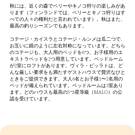
秋には、近くの森でベリーやキノコ狩りの楽しみがあ
ります（フィンランドでは、ベリーとキノコ狩りはす
べての人々の権利だと言われています）。秋はまた、
最高の釣りシーズンでもあります。
コテージ・カイスラとコテージ・ルンメは瓜二つで、
お互いに鏡のように左右対称になっています。どちら
のコテージも、大人用のベッドを6つ、お子様用のエ
キストラベッドを2つ用意しています。ベッドルーム
が2室にロフトがあります。ヴィラ・ビッラトは、ど
んな厳しい要求をも満たすゲストハウスで贅沢なひと
ときをご提供できます。大人6名とお子様1〜2名用の
ベッドが備えられています。ベッドルームは3室あり
ます。どのハウスも最高の5つ星等級（MALO）の公
認を受けています。
Lue lisää tuotteesta クリピのコテージ