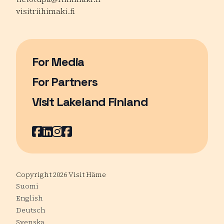
visitriihimaki.fi
For Media
For Partners
Visit Lakeland Finland
Sivu avautuu uudessa ikkunassa
Facebook
LinkedIn
Instagram
Youtube
Copyright 2026 Visit Häme
Suomi
English
Deutsch
Svenska