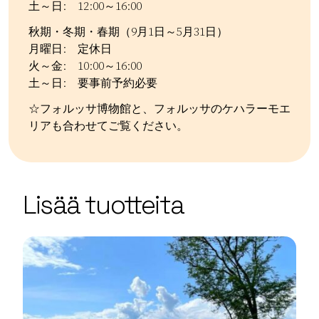
土～日: 12:00～16:00
秋期・冬期・春期（9月1日～5月31日）
月曜日: 定休日
火～金: 10:00～16:00
土～日: 要事前予約必要
☆フォルッサ博物館と、フォルッサのケハラーモエ
リアも合わせてご覧ください。
Kategoriat:
Tyyppi:
attraction
Museot ja galleriat
Kulttuuriperintö
Histo
| ©
Leaflet
OpenStreetMap
+
Lisää tuotteita
−