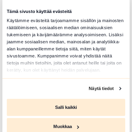
Tämä sivusto käyttää evästeitä
Käytämme evästeitä tarjoamamme sisällön ja mainosten
räätälöimiseen, sosiaalisen median ominaisuuksien
tukemiseen ja kävijämäärämme analysoimiseen. Lisäksi
jaamme sosiaalisen median, mainosalan ja analytiikka-
alan kumppaneillemme tietoja siitä, miten käytät
sivustoamme. Kumppanimme voivat yhdistää näitä
tietoja muihin tietoihin, joita olet antanut heille tai joita on
kerätty, kun olet käyttänyt heidän palvelujaan.
Jolie Vanha-Norri
Näytä tiedot
Jolie Vanha-Norri bietet einfache aber köstliche
Gerichte mit saisonalen...
Salli kaikki
Lue lisää tuotteesta Jolie Vanha-Norri
Muokkaa