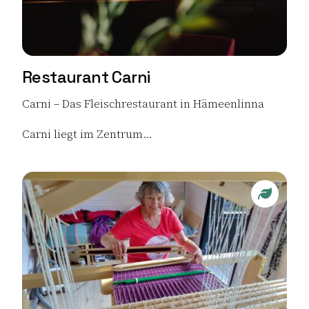
Restaurant Carni
Carni – Das Fleischrestaurant in Hämeenlinna
Carni liegt im Zentrum...
Lue lisää tuotteesta Restaurant Carni
Sustaina