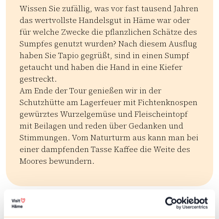
Wissen Sie zufällig, was vor fast tausend Jahren
das wertvollste Handelsgut in Häme war oder
für welche Zwecke die pflanzlichen Schätze des
Sumpfes genutzt wurden? Nach diesem Ausflug
haben Sie Tapio gegrüßt, sind in einen Sumpf
getaucht und haben die Hand in eine Kiefer
gestreckt.
Am Ende der Tour genießen wir in der
Schutzhütte am Lagerfeuer mit Fichtenknospen
gewürztes Wurzelgemüse und Fleischeintopf
mit Beilagen und reden über Gedanken und
Stimmungen. Vom Naturturm aus kann man bei
einer dampfenden Tasse Kaffee die Weite des
Moores bewundern.
Kategoriat:
Tyyppi:
experience
Luontoretki
Hyvinvointia luonnosta
| ©
Leaflet
OpenStreetMap
+
Lisää tuotteita
−