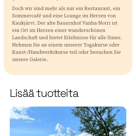
Doch wir sind mehr als nur ein Restaurant, ein
Sommercafé und eine Lounge im Herzen von
Kaukjärvi. Der alte Bauernhof Vanha-Norri ist
ein Ort im Herzen einer wunderschönen
Landschaft und bietet Erlebnisse für alle Sinne.
Nehmen Sie an einem unserer Yogakurse oder
Kunst-/Handwerkskurse teil oder besuchen Sie
unsere Galerie.
Kategoriat:
Tyyppi:
restaurant
Lemmikkiystävällinen
Lounaat ja brunssi
| ©
Leaflet
OpenStreetMap
+
Lisää tuotteita
−