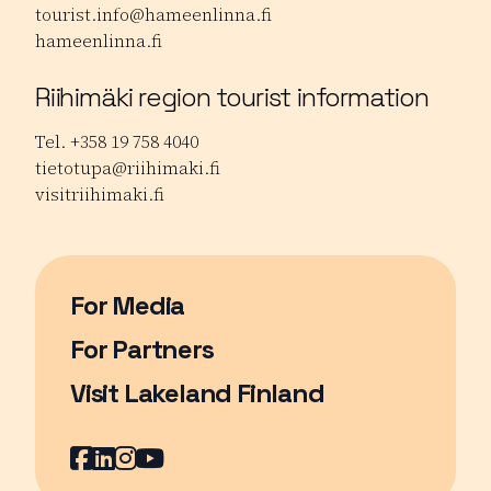
tourist.info@hameenlinna.fi
hameenlinna.fi
Riihimäki region tourist information
Tel. +358 19 758 4040
tietotupa@riihimaki.fi
visitriihimaki.fi
For Media
For Partners
Visit Lakeland Finland
Sivu avautuu uudessa ikkunassa
Facebook
LinkedIn
Instagram
Youtube