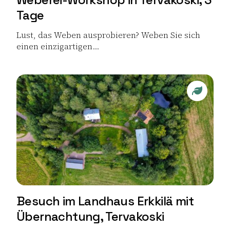
Tage
Lust, das Weben ausprobieren? Weben Sie sich
einen einzigartigen...
Lue lisää tuotteesta Weberei-Workshop in Tervakoski, 
Sustaina
Besuch im Landhaus Erkkilä mit
Übernachtung, Tervakoski