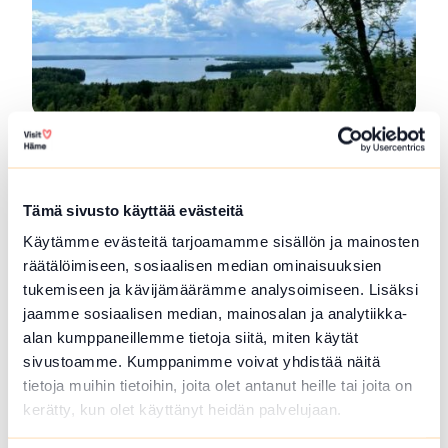
Vanajavesi-Kunstdreieck
Das Vanajavesi-Kunstdreieck ist eine gemeinsame
Kulturroute, die drei Kunstziele...
Tämä sivusto käyttää evästeitä
Käytämme evästeitä tarjoamamme sisällön ja mainosten
Lue lisää tuotteesta Vanajavesi-Kunstdreieck
räätälöimiseen, sosiaalisen median ominaisuuksien
tukemiseen ja kävijämäärämme analysoimiseen. Lisäksi
jaamme sosiaalisen median, mainosalan ja analytiikka-
alan kumppaneillemme tietoja siitä, miten käytät
sivustoamme. Kumppanimme voivat yhdistää näitä
tietoja muihin tietoihin, joita olet antanut heille tai joita on
kerätty, kun olet käyttänyt heidän palvelujaan.