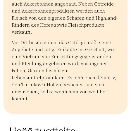
auch Ackerbohnen angebaut. Neben Getreide-
und Ackerbohnenprodukten werden auch
Fleisch von den eigenen Schafen und Highland-
Rindern des Hofes sowie Fleischprodukte
verkauft.
Vor Ort besucht man das Café, genießt seine
Angebote und tätigt Einkäufe im Geschäft, wo
eine Vielzahl von Einrichtungsgegenständen
und Kleidung angeboten wird, von eigenen
Fellen, Garnen bis hin zu
Lebensmittelprodukten. Es lohnt sich definitiv,
den Tiirinkoski-Hof zu besuchen und sich
umzusehen, selbst wenn man von weit her
kommt!
Kategoriat:
Tyyppi:
attraction
Nähtävyys lapsille
Historialliset kohteet
L
| ©
Leaflet
OpenStreetMap
+
−