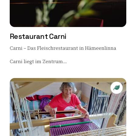
Restaurant Carni
Carni – Das Fleischrestaurant in Hämeenlinna
Carni liegt im Zentrum...
Lue lisää tuotteesta Restaurant Carni
Sustaina