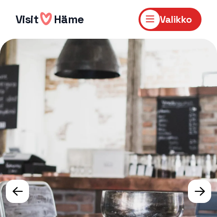
Hyppää
sisältöön
Visit
Häme
Valikko