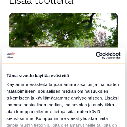
Lisää tuotteita
Tämä sivusto käyttää evästeitä
Jolie Vanha-Norri
Käytämme evästeitä tarjoamamme sisällön ja mainosten
räätälöimiseen, sosiaalisen median ominaisuuksien
Jolie Vanha-Norri bietet einfache aber köstliche
tukemiseen ja kävijämäärämme analysoimiseen. Lisäksi
Gerichte mit saisonalen...
jaamme sosiaalisen median, mainosalan ja analytiikka-
Lue lisää tuotteesta Jolie Vanha-Norri
alan kumppaneillemme tietoja siitä, miten käytät
sivustoamme. Kumppanimme voivat yhdistää näitä
tietoja muihin tietoihin, joita olet antanut heille tai joita on