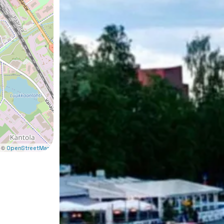
 ©
OpenStreetMap