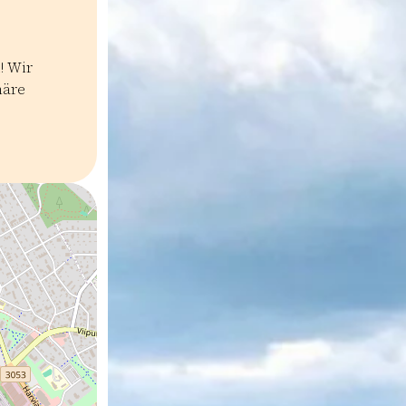
! Wir
häre