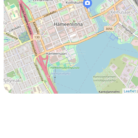
|
Leaflet