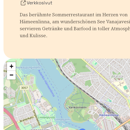
Verkkosivut
Das berühmte Sommerrestaurant im Herzen von
Hämeenlinna, am wunderschönen See Vanajavesi
servieren Getränke und Barfood in toller Atmosp
und Kulisse.
Kategoriat:
Tyyppi:
restaurant
Ravintolat
Baarit ja yöelämä
+
−