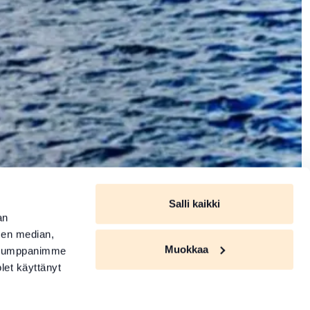
Salli kaikki
an
sen median,
Muokkaa
. Kumppanimme
olet käyttänyt