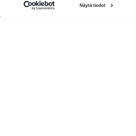
Näytä tiedot
Lisää tuotteita
Jolie Vanha-Norri
Vanaja
Jolie Vanha-Norri bietet einfache
Das Vanaj
aber köstliche Gerichte mit
eine gem