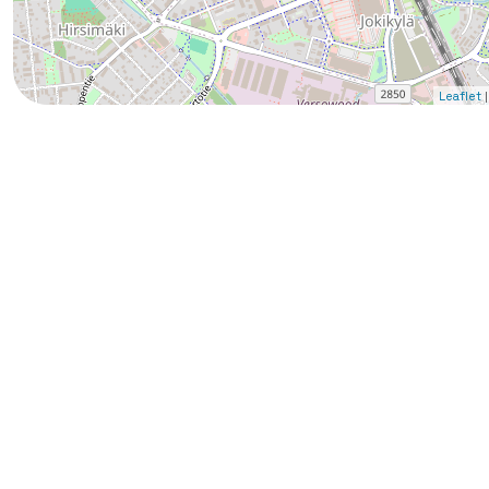
|
Leaflet