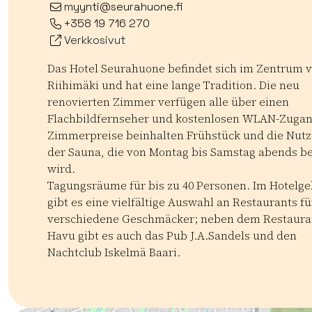
myynti@seurahuone.fi
+358 19 716 270
Verkkosivut
Das Hotel Seurahuone befindet sich im Zentrum 
Riihimäki und hat eine lange Tradition. Die neu
renovierten Zimmer verfügen alle über einen
Flachbildfernseher und kostenlosen WLAN-Zugan
Zimmerpreise beinhalten Frühstück und die Nut
der Sauna, die von Montag bis Samstag abends be
wird.
Tagungsräume für bis zu 40 Personen. Im Hotelg
gibt es eine vielfältige Auswahl an Restaurants fü
verschiedene Geschmäcker; neben dem Restaura
Havu gibt es auch das Pub J.A.Sandels und den
Nachtclub Iskelmä Baari.
Kategoriat:
Tyyppi:
accommodation
Hotellit