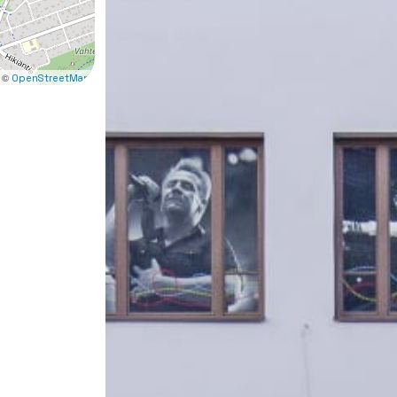
 ©
OpenStreetMap