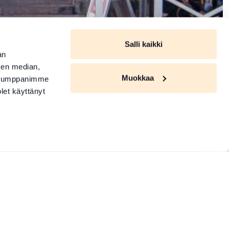
Salli kaikki
an
sen median,
Muokkaa
. Kumppanimme
olet käyttänyt