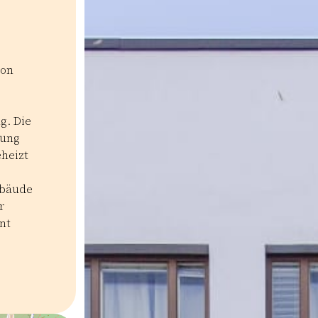
von
g. Die
zung
heizt
ebäude
r
nt