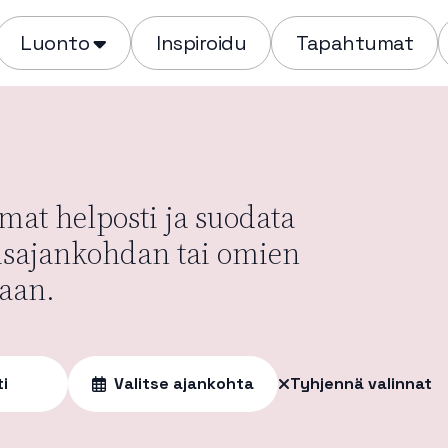
Luonto
Inspiroidu
Tapahtumat
at helposti ja suodata
usajankohdan tai omien
aan.
ti
Valitse ajankohta
Tyhjennä valinnat