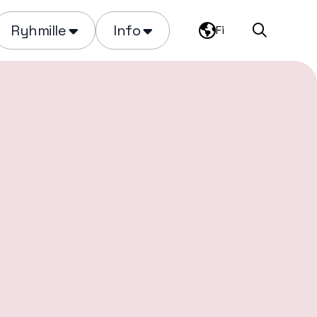
Ryhmille
Info
Fi
Haku