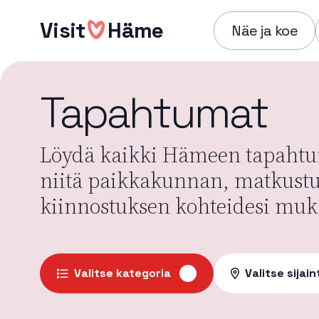
Hyppää
Visit
Häme
sisältöön
Näe ja koe
Tapahtumat
Löydä kaikki Hämeen tapahtum
niitä paikkakunnan, matkust
kiinnostuksen kohteidesi muk
Valitse kategoria
Valitse sijain