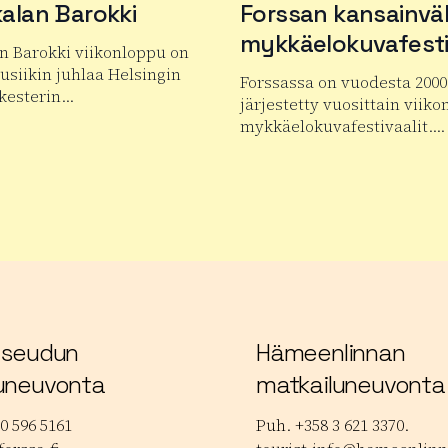
alan Barokki
Forssan kansainväl
mykkäelokuvafesti
n Barokki viikonloppu on
siikin juhlaa Helsingin
Forssassa on vuodesta 2000
kesterin…
järjestetty vuosittain viiko
mykkäelokuvafestivaalit….
 tuotteesta Janakkalan Barokki
Lue lisää tuotteesta Forss
 seudun
Hämeenlinnan
uneuvonta
matkailuneuvonta
0 596 5161
Puh. +358 3 621 3370.