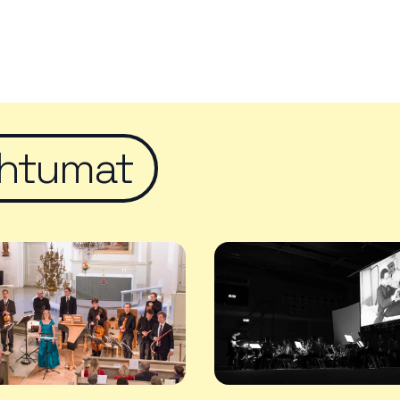
htumat