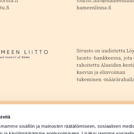
orssa.fi
tourist.info@hameenlinna
tu.fi
hameenlinna.fi
Sivusto on uudistettu Lö
luonto -hankkeessa, jota
rahoitettu Alueiden kest
kasvun ja elinvoiman
tukeminen -määrärahalla
ä tapahtuma
Matkailutoimijoill
 avautuu uudessa ikkunassa
teitä
ä tuotetiedot
Medialle
mamme sisällön ja mainosten räätälöimiseen, sosiaalisen medi
n ja kävijämäärämme analysoimiseen. Lisäksi jaamme sosiaali