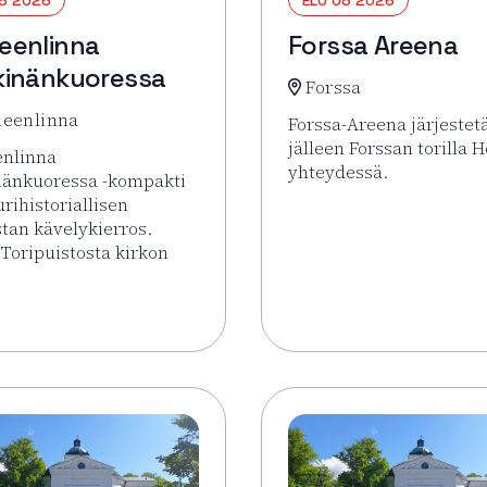
eenlinna
Forssa Areena
inänkuoressa
Forssa
eenlinna
Forssa-Areena järjestet
jälleen Forssan torilla H
nlinna
yhteydessä.
nänkuoressa -kompakti
urihistoriallisen
Lue lisää tapahtumasta
tan kävelykierros.
 Toripuistosta kirkon
sää tapahtumasta Hämeenlinna pähkinänkuoressa
torilla