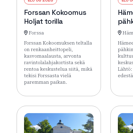
Forssan Kokoomus
Häm
Holjat torilla
pähk
Forssa
Häm
Forssan Kokoomuksen teltalla
Hämee
on renkaanheittopeli,
pähki
kasvomaalausta, arvonta
kulttu
ravintolalahjakortista sekä
keskus
rentoa keskustelua siitä, mikä
Lähtö:
tekisi Forssasta vielä
edestä
paremman paikan.
Lue li
Lue lisää tapahtumasta Forssan Kokoomus Holjat 