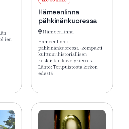
Hämeenlinna
pähkinänkuoressa
Hämeenlinna
ään
oljien
Hämeenlinna
pähkinänkuoressa -kompakti
kulttuurihistoriallisen
 Forssa Areena
keskustan kävelykierros.
Lähtö: Toripuistosta kirkon
edestä
Lue lisää tapahtumasta Hämeenlinna päh