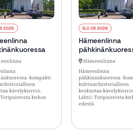
08 2026
ELO 08 2026
eenlinna
Hämeenlinna
inänkuoressa
pähkinänkuores
eenlinna
Hämeenlinna
nlinna
Hämeenlinna
nänkuoressa -kompakti
pähkinänkuoressa -kom
urihistoriallisen
kulttuurihistoriallisen
tan kävelykierros.
keskustan kävelykierro
 Toripuistosta kirkon
Lähtö: Toripuistosta ki
edestä
uoressa
sää tapahtumasta Hämeenlinna pähkinänkuoressa
Lue lisää tapahtumasta