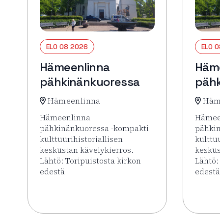
ELO 08 2026
ELO 
Hämeenlinna
Häm
pähkinänkuoressa
pähk
Hämeenlinna
Häm
Hämeenlinna
Hämee
pähkinänkuoressa -kompakti
pähki
kulttuurihistoriallisen
kulttu
keskustan kävelykierros.
keskus
Lähtö: Toripuistosta kirkon
Lähtö:
edestä
edestä
Lue lisää tapahtumasta Hämeenlinna pähkinänk
Lue li