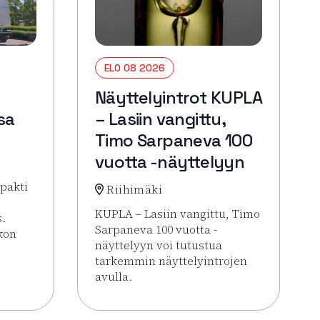
ELO 08 2026
Näyttelyintrot KUPLA
sa
– Lasiin vangittu,
Timo Sarpaneva 100
vuotta -näyttelyyn
pakti
Riihimäki
KUPLA – Lasiin vangittu, Timo
s.
Sarpaneva 100 vuotta -
rkon
näyttelyyn voi tutustua
tarkemmin näyttelyintrojen
 Hämeenlinna pähkinänkuoressa
avulla.
Lue lisää tapahtumasta Näyttelyintrot KU