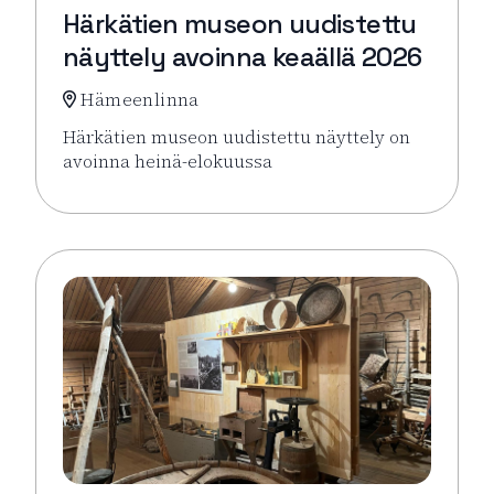
Härkätien museon uudistettu
näyttely avoinna keaällä 2026
Hämeenlinna
Härkätien museon uudistettu näyttely on
avoinna heinä-elokuussa
Lue lisää tapahtumasta Härkätien museon uudistett