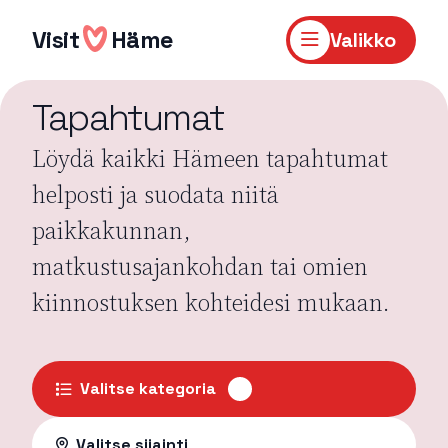
Hyppää
sisältöön
Visit
Häme
Valikko
Tapahtumat
Löydä kaikki Hämeen tapahtumat
helposti ja suodata niitä
paikkakunnan,
matkustusajankohdan tai omien
kiinnostuksen kohteidesi mukaan.
Valitse kategoria
Valitse sijainti