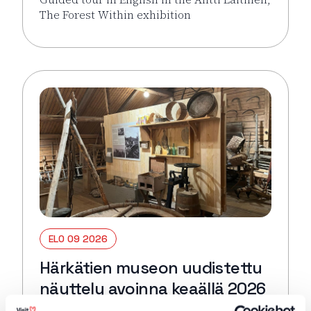
The Forest Within exhibition
Lue lisää tapahtumasta Guided tour in English: Antti 
ELO 09 2026
Härkätien museon uudistettu
näyttely avoinna keaällä 2026