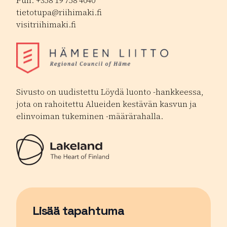
Puh. +358 19 758 4040
tietotupa@riihimaki.fi
visitriihimaki.fi
Sivusto on uudistettu Löydä luonto -hankkeessa,
jota on rahoitettu Alueiden kestävän kasvun ja
elinvoiman tukeminen -määrärahalla.
Lisää tapahtuma
Sivu avautuu uudessa ikkunassa