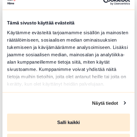
Hämeenlinna
Härkätien museon uudistettu näyttely on
avoinna heinä-elokuussa
Tämä sivusto käyttää evästeitä
Lue lisää tapahtumasta Härkätien museon uudistett
Käytämme evästeitä tarjoamamme sisällön ja mainosten
räätälöimiseen, sosiaalisen median ominaisuuksien
tukemiseen ja kävijämäärämme analysoimiseen. Lisäksi
jaamme sosiaalisen median, mainosalan ja analytiikka-
alan kumppaneillemme tietoja siitä, miten käytät
sivustoamme. Kumppanimme voivat yhdistää näitä
tietoja muihin tietoihin, joita olet antanut heille tai joita on
kerätty, kun olet käyttänyt heidän palvelujaan.
Näytä tiedot
ELO 09 2026
Salli kaikki
Härkätien museon uudistettu