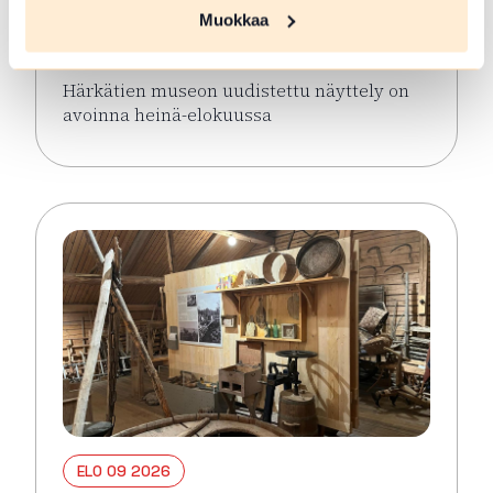
näyttely avoinna keaällä 2026
Muokkaa
Hämeenlinna
Härkätien museon uudistettu näyttely on
avoinna heinä-elokuussa
Lue lisää tapahtumasta Härkätien museon uudistett
ELO 09 2026