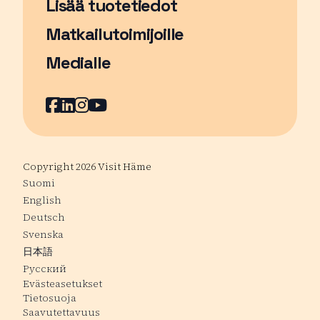
Lisää tuotetiedot
Matkailutoimijoille
Medialle
Facebook
Sivu avautuu uudessa ikkunassa
LinkedIn
Sivu avautuu uudessa ikkunassa
Instagram
Sivu avautuu uudessa ikkunass
YouTube
Sivu avautuu uudessa ikkuna
Copyright 2026 Visit Häme
Suomi
English
Deutsch
Svenska
日本語
Русский
Evästeasetukset
Tietosuoja
Saavutettavuus