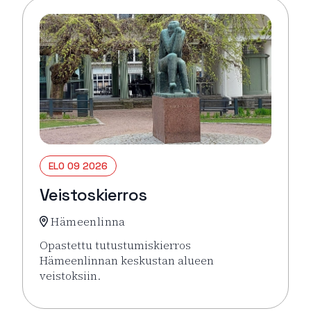
ELO 09 2026
Veistoskierros
Hämeenlinna
Opastettu tutustumiskierros
Hämeenlinnan keskustan alueen
veistoksiin.
Lue lisää tapahtumasta Veistoskierros