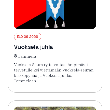
ELO 09 2026
Vuoksela juhla
Tammela
Vuoksela-Seura ry toivottaa lämpimästi
tervetulleiksi viettämään Vuoksela-seuran
kirkkopyhää ja Vuoksela juhlaa
Tammelaan.
Lue lisää tapahtumasta Vuoksela juhla