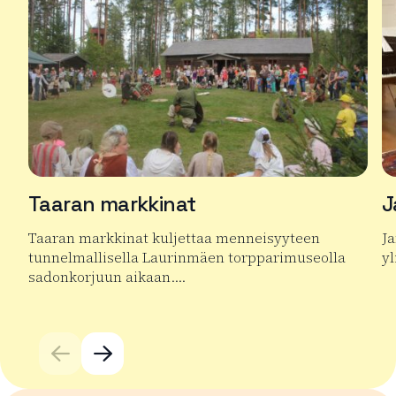
Taaran markkinat
J
Taaran markkinat kuljettaa menneisyyteen
Ja
tunnelmallisella Laurinmäen torpparimuseolla
yl
sadonkorjuun aikaan….
Lu
Lue lisää tuotteesta Taaran markkinat