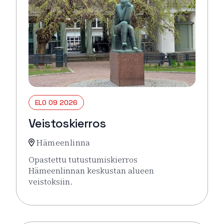
ELO 09 2026
Veistoskierros
Hämeenlinna
Opastettu tutustumiskierros
Hämeenlinnan keskustan alueen
veistoksiin.
Lue lisää tapahtumasta Veistoskierros