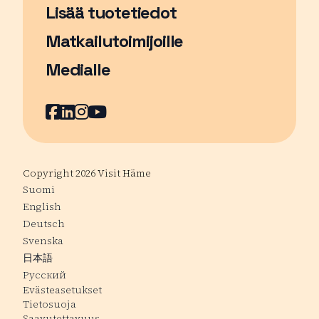
Lisää tuotetiedot
Matkailutoimijoille
Medialle
Facebook
Sivu avautuu uudessa ikkunassa
LinkedIn
Sivu avautuu uudessa ikkunassa
Instagram
Sivu avautuu uudessa ikkunass
YouTube
Sivu avautuu uudessa ikkuna
Copyright 2026 Visit Häme
Suomi
English
Deutsch
Svenska
日本語
Русский
Evästeasetukset
Tietosuoja
Saavutettavuus