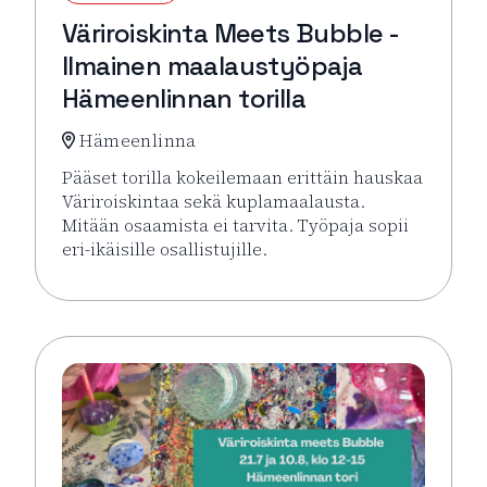
Väriroiskinta Meets Bubble -
Ilmainen maalaustyöpaja
Hämeenlinnan torilla
Hämeenlinna
Pääset torilla kokeilemaan erittäin hauskaa
Väriroiskintaa sekä kuplamaalausta.
Mitään osaamista ei tarvita. Työpaja sopii
eri-ikäisille osallistujille.
Lue lisää tapahtumasta Väriroiskinta Meets Bubble 