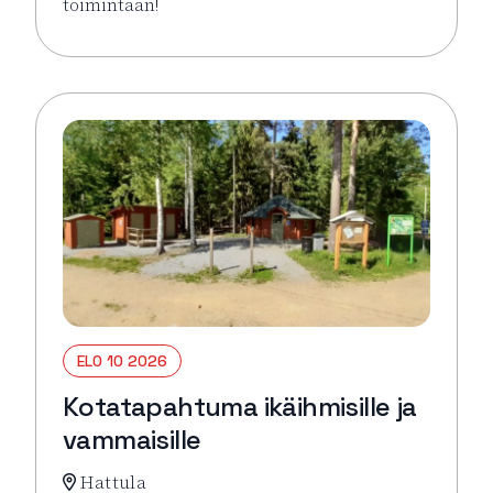
toimintaan!
Lue lisää tapahtumasta Virkeyttä Viikkoon (parittom
ELO 10 2026
Kotatapahtuma ikäihmisille ja
vammaisille
Hattula