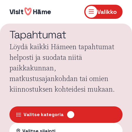
Hyppää
sisältöön
Visit
Häme
Valikko
Tapahtumat
Löydä kaikki Hämeen tapahtumat
helposti ja suodata niitä
paikkakunnan,
matkustusajankohdan tai omien
kiinnostuksen kohteidesi mukaan.
Valitse kategoria
Valitse sijainti