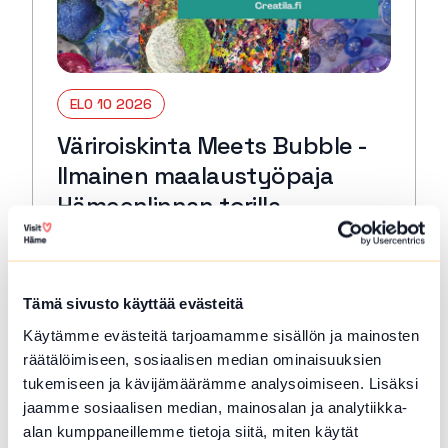
ELO 10 2026
Väriroiskinta Meets Bubble -
Ilmainen maalaustyöpaja
Hämeenlinnan torilla
Hämeenlinna
Pääset torilla kokeilemaan erittäin hauskaa
Väriroiskintaa sekä kuplamaalausta.
Tämä sivusto käyttää evästeitä
Mitään osaamista ei tarvita. Työpaja sopii
Käytämme evästeitä tarjoamamme sisällön ja mainosten
eri-ikäisille osallistujille.
räätälöimiseen, sosiaalisen median ominaisuuksien
Lue lisää tapahtumasta Väriroiskinta Meets Bubble 
tukemiseen ja kävijämäärämme analysoimiseen. Lisäksi
jaamme sosiaalisen median, mainosalan ja analytiikka-
alan kumppaneillemme tietoja siitä, miten käytät