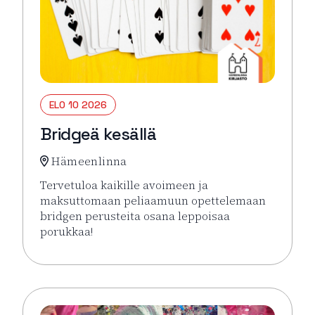
ELO 10 2026
Bridgeä kesällä
Hämeenlinna
Tervetuloa kaikille avoimeen ja
maksuttomaan peliaamuun opettelemaan
bridgen perusteita osana leppoisaa
porukkaa!
Lue lisää tapahtumasta Bridgeä kesällä