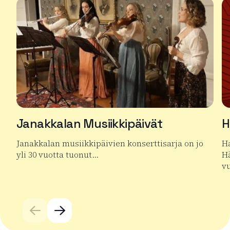
Janakkalan Musiikkipäivät
H
Janakkalan musiikkipäivien konserttisarja on jo
Ha
yli 30 vuotta tuonut…
Hä
v
Lue lisää tuotteesta Janakkalan Musiikkipäivät
Lu