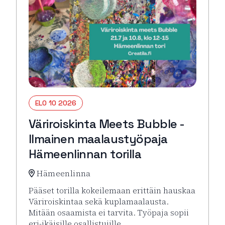
ELO 10 2026
Väriroiskinta Meets Bubble -
Ilmainen maalaustyöpaja
Hämeenlinnan torilla
Hämeenlinna
Pääset torilla kokeilemaan erittäin hauskaa
Väriroiskintaa sekä kuplamaalausta.
Mitään osaamista ei tarvita. Työpaja sopii
eri-ikäisille osallistujille.