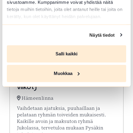
sivustoamme. Kumppanimme voivat yhdistää näitä
tietoja muihin tietoihin, joita olet antanut heille tai joita on
kerätty, kun olet käyttänyt heidän palvelujaan.
Näytä tiedot
Salli kaikki
ELO 10 2026
Muokkaa
Virkeyttä Viikkoon (parittomat
viikot)
Hämeenlinna
Vaihdetaan ajatuksia, puuhaillaan ja
pelataan ryhmän toiveiden mukaisesti.
Kaikille avoin ja maksuton ryhmä
Jukolassa, tervetuloa mukaan Pysäkin