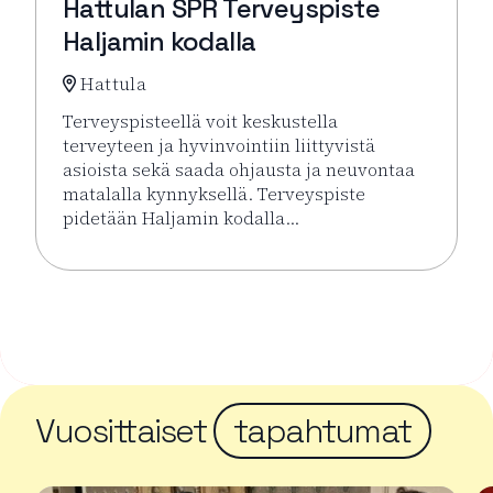
Hattulan SPR Terveyspiste
Haljamin kodalla
Hattula
Terveyspisteellä voit keskustella
terveyteen ja hyvinvointiin liittyvistä
asioista sekä saada ohjausta ja neuvontaa
matalalla kynnyksellä. Terveyspiste
pidetään Haljamin kodalla…
Lue lisää tapahtumasta Hattulan SPR Terveyspiste H
Vuosittaiset
tapahtumat