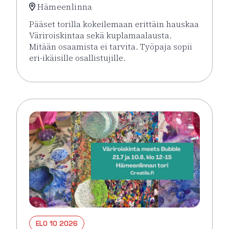
Hämeenlinna
Pääset torilla kokeilemaan erittäin hauskaa
Väriroiskintaa sekä kuplamaalausta.
Mitään osaamista ei tarvita. Työpaja sopii
eri-ikäisille osallistujille.
Lue lisää tapahtumasta Väriroiskinta Meets Bubble 
ELO 10 2026