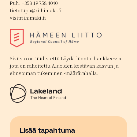
Puh. +358 19 758 4040
tietotupa@riihimaki.fi
visitriihimaki.fi
Sivusto on uudistettu Löydä luonto -hankkeessa,
jota on rahoitettu Alueiden kestävän kasvun ja
elinvoiman tukeminen -määrärahalla.
Lisää tapahtuma
Sivu avautuu uudessa ikkunassa