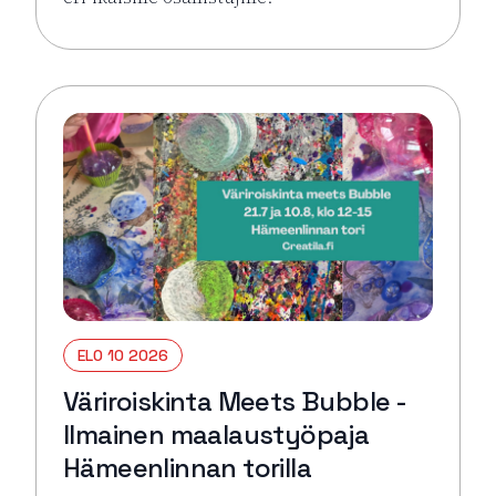
Lue lisää tapahtumasta Väriroiskinta Meets Bubble 
ELO 10 2026
Väriroiskinta Meets Bubble -
Ilmainen maalaustyöpaja
Hämeenlinnan torilla