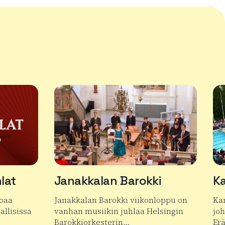
lat
Janakkalan Barokki
Ka
joaa
Janakkalan Barokki viikonloppu on
Ka
allisissa
vanhan musiikin juhlaa Helsingin
jo
Barokkiorkesterin…
Er