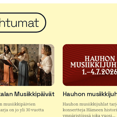
htumat
alan Musiikkipäivät
Hauhon musiikkijuh
n musiikkipäivien
Hauhon musiikkijuhlat tar
arja on jo yli 30 vuotta
konsertteja Hämeen histori
ympäristöissä joka vuosi…