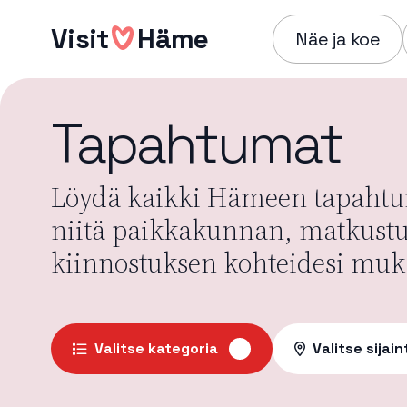
Hyppää
Visit
Häme
sisältöön
Näe ja koe
Tapahtumat
Löydä kaikki Hämeen tapahtum
niitä paikkakunnan, matkust
kiinnostuksen kohteidesi muk
Valitse kategoria
Valitse sijain