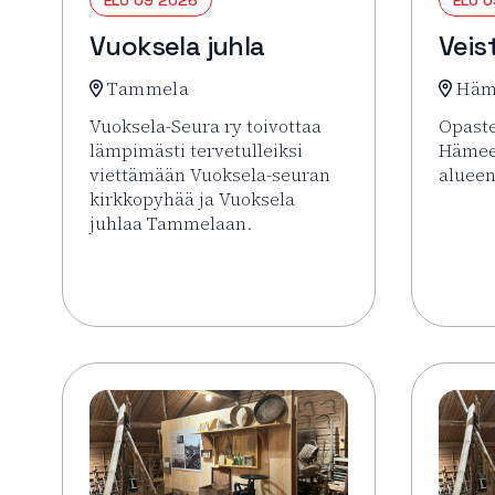
Vuoksela juhla
Veis
Tammela
Häm
Vuoksela-Seura ry toivottaa
Opaste
lämpimästi tervetulleiksi
Hämee
viettämään Vuoksela-seuran
alueen
kirkkopyhää ja Vuoksela
Lue li
juhlaa Tammelaan.
Lue lisää tapahtumasta Vuoksela juhla