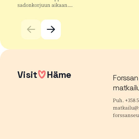
sadonkorjuun aikaan….
Lue lisää
Lue lisää tuotteesta Taaran markkinat
Visit
Häme
Forssan
matkail
Puh. +358 5
matkailu@f
forssanseu