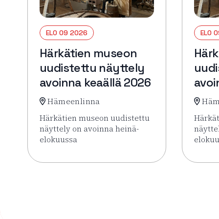
ELO 09 2026
ELO 
Härkätien museon
Härk
uudistettu näyttely
uudi
avoinna keaällä 2026
avoi
Hämeenlinna
Häm
Härkätien museon uudistettu
Härkät
näyttely on avoinna heinä-
näytte
elokuussa
eloku
Lue lisää tapahtumasta Härkätien museon uudist
Lue li