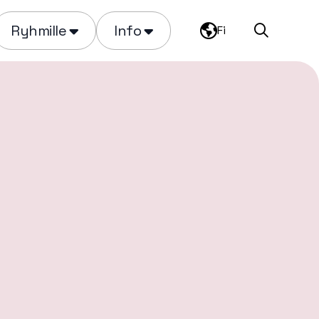
Ryhmille
Info
Fi
Haku