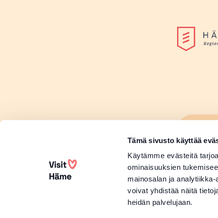
Lisä
Sivu
Tämä sivusto käyttää eväs
Lisä
Käytämme evästeitä tarjoa
ominaisuuksien tukemisee
mainosalan ja analytiikka
voivat yhdistää näitä tietoja
heidän palvelujaan.
Copyright 2026 Visit Häme