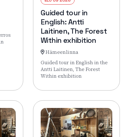
Guided tour in
English: Antti
Laitinen, The Forest
erros
Within exhibition
an
Hämeenlinna
Veistoskierros
Guided tour in English in the
Antti Laitinen, The Forest
Within exhibition
Lue lisää tapahtumasta Guided tour in Engl