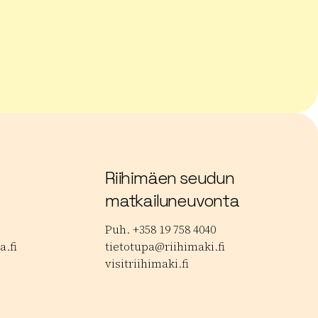
 musiikkijuhlat
Lue lisää tuotteesta Janakkalan Barokki
Lue
Riihimäen seudun
matkailuneuvonta
Puh. +358 19 758 4040
.fi
tietotupa@riihimaki.fi
visitriihimaki.fi