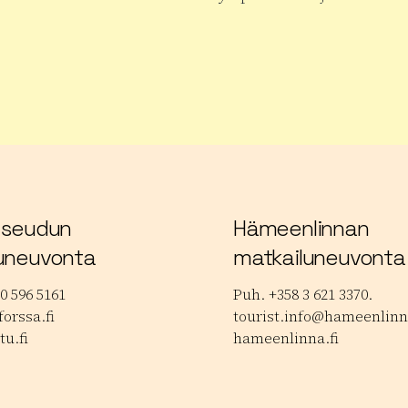
 tuotteesta Janakkalan Musiikkipäivät
Lue lisää tuotteesta Hauhon
 seudun
Hämeenlinnan
uneuvonta
matkailuneuvonta
0 596 5161
Puh. +358 3 621 3370.
orssa.fi
tourist.info@hameenlinna
tu.fi
hameenlinna.fi