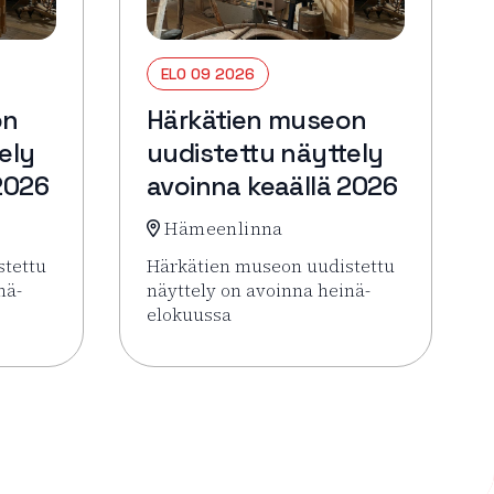
ELO 09 2026
on
Härkätien museon
ely
uudistettu näyttely
2026
avoinna keaällä 2026
Hämeenlinna
stettu
Härkätien museon uudistettu
nä-
näyttely on avoinna heinä-
elokuussa
oinna keaällä 2026
Härkätien museon uudistettu näyttely avoinna keaällä 202
Lue lisää tapahtumasta Härkätien museon