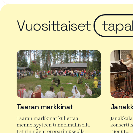
Vuosittaiset
tapa
Taaran markkinat
Janakk
Taaran markkinat kuljettaa
Janakkala
menneisyyteen tunnelmallisella
konserttis
Laurinmäen torpparimuseolla
tuonut…