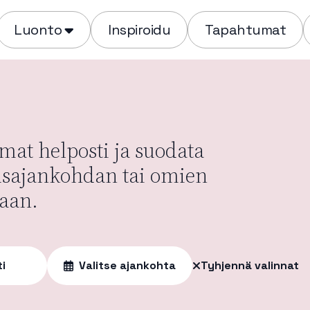
Luonto
Inspiroidu
Tapahtumat
at helposti ja suodata
usajankohdan tai omien
aan.
ti
Valitse ajankohta
Tyhjennä valinnat