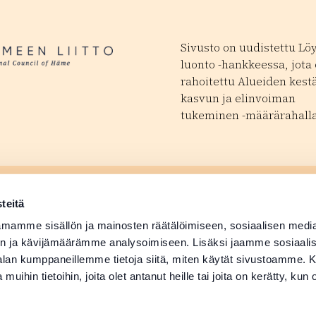
Sivusto on uudistettu Lö
luonto -hankkeessa, jota
rahoitettu Alueiden kest
kasvun ja elinvoiman
tukeminen -määrärahalla
ä tapahtuma
Matkailutoimijoill
 avautuu uudessa ikkunassa
teitä
ä tuotetiedot
Medialle
mamme sisällön ja mainosten räätälöimiseen, sosiaalisen medi
n ja kävijämäärämme analysoimiseen. Lisäksi jaamme sosiaali
-alan kumppaneillemme tietoja siitä, miten käytät sivustoamme
 muihin tietoihin, joita olet antanut heille tai joita on kerätty, kun 
Suomi
English
Deutsch
Svenska
日本語
Русский