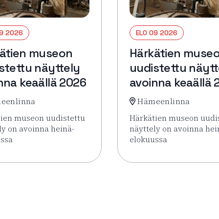
09 2026
ELO 09 2026
ätien museon
Härkätien muse
stettu näyttely
uudistettu näytt
nna keaällä 2026
avoinna keaällä 
eenlinna
Hämeenlinna
ien museon uudistettu
Härkätien museon uudi
ly on avoinna heinä-
näyttely on avoinna hei
ussa
elokuussa
ettu näyttely avoinna keaällä 2026
sää tapahtumasta Härkätien museon uudistettu näyttely av
Lue lisää tapahtumasta 