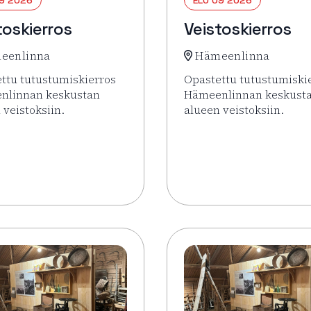
toskierros
Veistoskierros
eenlinna
Hämeenlinna
ttu tutustumiskierros
Opastettu tutustumiski
nlinnan keskustan
Hämeenlinnan keskust
 veistoksiin.
alueen veistoksiin.
sää tapahtumasta Veistoskierros
Lue lisää tapahtumasta 